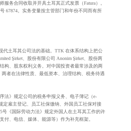
务合同收取并开具土耳其正式发票（Fatura）。
会注册号 67874。实务变量按主管部门和年份不同而有所
构成现代土耳其公司法的基础。TTK 在体系结构上把公
rket、股份有限公司 Anonim Şirket、股份两
结构、股东权利义务。对中国投资者最常涉及的两
et（简称 A.Ş.），两者在法律性质、最低资本、治理结构、税务待遇
程序法》规定公司的税务申报义务、电子簿记（e-
保险法》规定雇主登记、员工社保缴纳、外国员工社保对接
6735号《国际劳动力法》规定外国人在土耳其工作的许
、支付、电信、媒体、能源等）作为补充框架。