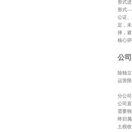
形式进
形式——
公证、
定，未
择，避
核心评
公司
除独立
运营限
分公司
公司直
需要独
终归属
土税收