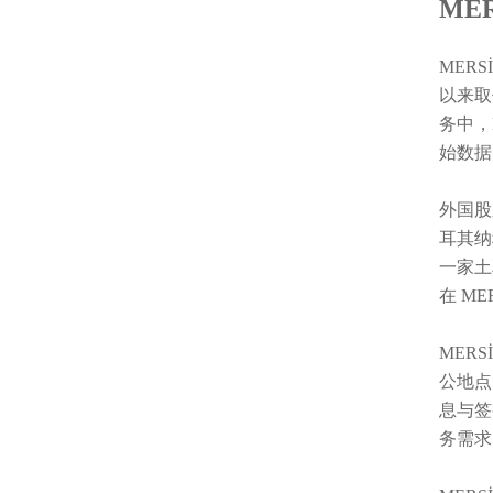
ME
MERS
以来取
务中，
始数据
外国股东
耳其纳
一家土
在 M
MER
公地点
息与签
务需求