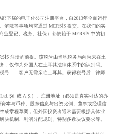
）是土耳其贸易部下属的电子化公司注册平台，自2013年全面运行
散等事项均需通过 MERSİS 提交。在我们的实
业登记、税务、社保）都依赖于 MERSİS 中的初
这是 MERSİS 注册的前提。该税号由当地税务局向尚未在土
务，仅作为外国人在土耳其法律体系中的识别码。
税号——客户无需亲临土耳其。获得税号后，律师
. Şti. 或 A.Ş.）、注册地址（必须是真实可达的办
注册资本与币种、股东信息与出资比例、董事或经理信
生成章程草案，但外国投资者通常需要根据具体业
解决机制、利润分配规则、特别多数决议要求等。