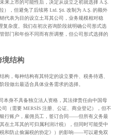
未来上市的可能性后，决定从设立之初就选择 A.Ş.
，但避免了后续将 Ltd. Şti. 改制为 A.Ş. 的额外
销代表为目的设立土耳其公司，业务规模相对稳
本与管理复杂度。我们在初次咨询阶段就明确公司形式选
管部门和年份不同而有所调整，但公司形式选择的
跨境结构
结构，每种结构有其特定的设立要件、税务待遇、
阶段做出最适合具体业务需求的选择。
公司本身不具备独立法人资格，其法律责任由中国母
司（需要 MERSİS 注册、公证、商业登记），但不
银行账户，雇佣员工，签订合同——但所有义务最
其在土耳其的可归属利润计税），但同时可能受中
税和防止偷漏税的协定》）的影响——可以避免双