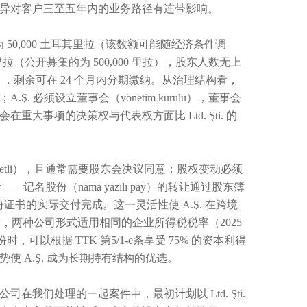
异对客户三至五年内的业务路径有连带影响。
本为 50,000 土耳其里拉（该数额可能随经济条件调
耳其里拉（公开募集的为 500,000 里拉），股东人数无上
，剩余可在 24 个月内分期缴纳。从治理结构看，
.Ş. 必须设立董事会（yönetim kurulu），董事会
事项的决策权与代表权方面比 Ltd. Şti. 的
 senetli），且通常需要股东会决议同意；股权变动必须
记名股份（nama yazılı pay）的转让通过股东簿
过股份证书的实际交付完成。这一灵活性使 A.Ş. 在跨境
看，两种公司形式适用相同的企业所得税税率（2025
份时，可以根据 TTK 第5/1-e条享受 75% 的资本利得
 A.Ş. 成为长期持有结构的优选。
我们处理的一起案件中，最初计划以 Ltd. Şti.