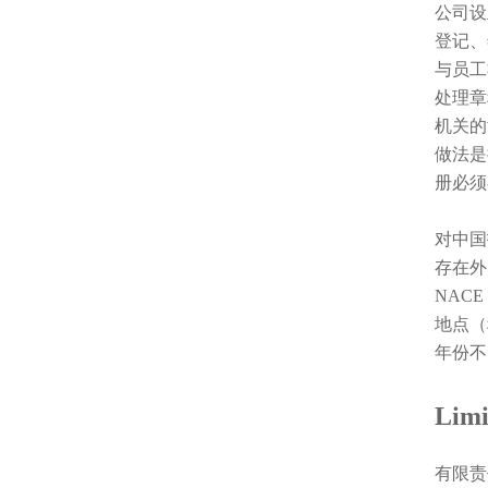
公司设
登记、
与员工社
处理章
机关的
做法是
册必须
对中国
存在外
NAC
地点（
年份不
Lim
有限责