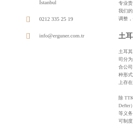
İstanbul
专业责
我们的
0212 335 25 19
调整，
土耳
info@erguner.com.tr
土耳其
司分为人
合公司
种形式是
上存在
除 T
Def
等义务
可制度