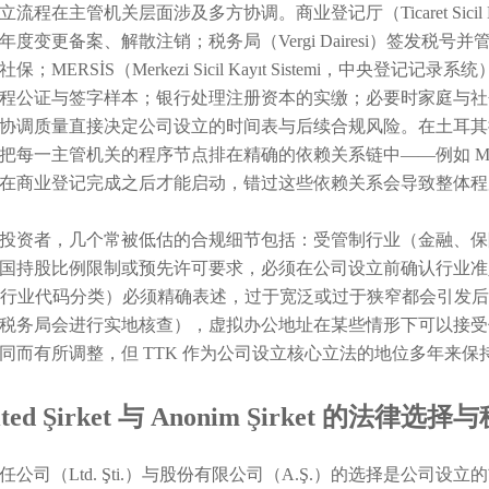
立流程在主管机关层面涉及多方协调。商业登记厅（Ticaret Sici
年度变更备案、解散注销；税务局（Vergi Dairesi）签发税
保；MERSİS（Merkezi Sicil Kayıt Sistemi，中央
程公证与签字样本；银行处理注册资本的实缴；必要时家庭与社
协调质量直接决定公司设立的时间表与后续合规风险。在土耳其
把每一主管机关的程序节点排在精确的依赖关系链中——例如 MER
在商业登记完成之后才能启动，错过这些依赖关系会导致整体程
投资者，几个常被低估的合规细节包括：受管制行业（金融、保
国持股比例限制或预先许可要求，必须在公司设立前确认行业准入条件；公
E 行业代码分类）必须精确表述，过于宽泛或过于狭窄都会引发
税务局会进行实地核查），虚拟办公地址在某些情形下可以接受
同而有所调整，但 TTK 作为公司设立核心立法的地位多年来保
ited Şirket 与 Anonim Şirket 的法律
任公司（Ltd. Şti.）与股份有限公司（A.Ş.）的选择是公司设