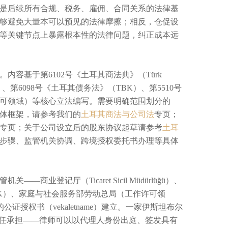
是后续所有合规、税务、雇佣、合同关系的法律基
够避免大量本可以预见的法律摩擦；相反，仓促设
等关键节点上暴露根本性的法律问题，纠正成本远
容基于第6102号《土耳其商法典》（Türk
anunu）、第6098号《土耳其债务法》（TBK）、第5510号
许可领域）等核心立法编写。需要明确范围划分的
体框架，请参考我们的
土耳其商法与公司法
专页；
专页；关于公司设立后的股东协议起草请参考
土耳
步骤、监管机关协调、跨境授权委托书办理等具体
登记厅（Ticaret Sicil Müdürlüğü）、
urumu，SGK）、家庭与社会服务部劳动总局（工作许可领
公证授权书（vekaletname）建立。一家伊斯坦布尔
责任承担——律师可以以代理人身份出庭、签发具有