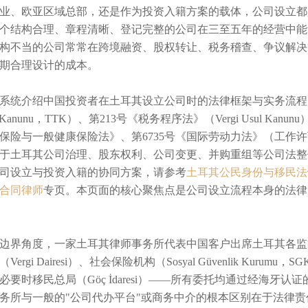
业、欧亚区域总部，还是作为投资入籍方案的载体，公司设立都
个结构合理、章程清晰、登记完整的公司在三至五年的经营中能
构不当的公司常常在跨境融资、股权转让、税务稽查、争议解决
期合理设计的成本。
系统介绍中国投资者在土耳其设立公司时的法律框架与实务流程。内
ret Kanunu，TTK）、第213号《税务程序法》（Vergi Usul K
保险与一般健康保险法》、第6735号《国际劳动力法》（工作
于土耳其公司治理、股东权利、公司变更、并购重组等公司法整
司设立与投资入籍的协同方案，请参考
土耳其公民身份与移民法
合同律师
专页。本页面的核心聚焦点是公司设立流程本身的法律
边界角度，一家土耳其律师事务所代表中国客户出席土耳其各监管机关——商业
Vergi Dairesi）、社会保险机构（Sosyal Güvenlik K
必要时移民总局（Göç İdaresi）——所有委托均通过经海牙认证的
务所与一般的"公司代办平台"或商务中介的根本区别在于法律