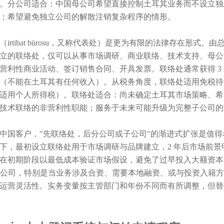
。分公司适合：中国母公司希望直接控制土耳其业务而不设立独
；希望避免独立公司的解散注销复杂程序的情形。
irtibat bürosu，又称代表处）是更为有限的法律存在形式。由总统府投资办公
立的联络处，仅可以从事市场调研、商业联络、技术支持、母公
营利性商业活动、签订销售合同、开具发票。联络处通常获得 3
（不能在土耳其有任何收入）。从税务角度，联络处适用免税待
适用个人所得税）。联络处适合：尚未确定土耳其市场策略、希
技术联络的非营利性职能；服务于未来可能升级为完整子公司的
中国客户，"先联络处，后分公司或子公司"的渐进式扩张是值
下，最初设立联络处用于市场调研与品牌建立，2 年后市场前景明朗时升
在初期阶段以最低成本验证市场假设，避免了过早投入大额资本
. 子公司，特别是当业务涉及合资、需要本地融资、或与投资入
运营灵活性。实务变量按主管部门和年份不同而有所调整，但替