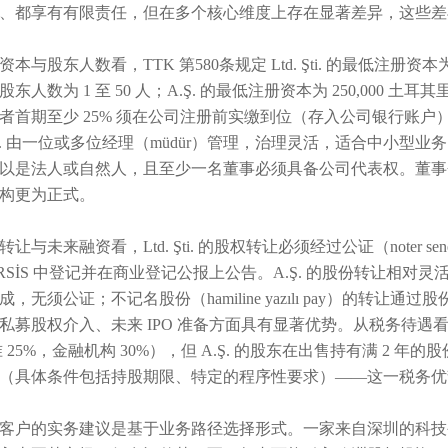
、都享有有限责任，但在多个核心维度上存在显著差异，这些差
资本与股东人数看，TTK 第580条规定 Ltd. Şti. 的最低注册资
东人数为 1 至 50 人；A.Ş. 的最低注册资本为 250,000 土
者首期至少 25% 须在公司注册前实缴到位（存入公司银行账户）
 Şti. 由一位或多位经理（müdür）管理，治理灵活，适合中小型业务；A
以是法人或自然人，且至少一名董事必须具备公司代表权。董事会在重大
构更为正式。
转让与未来融资看，Ltd. Şti. 的股权转让必须经过公证（noter
ERSİS 中登记并在商业登记公报上公告。A.Ş. 的股份转让相对灵活——
成，无须公证；不记名股份（hamiline yazılı pay）的转让通
私募股权介入、未来 IPO 准备方面具有显著优势。从税务待遇
 25%，金融机构 30%），但 A.Ş. 的股东在出售持有满 2 年的股
（具体条件包括持股期限、特定的程序性要求）——这一税务优势使
客户的实务建议是基于业务路径选择形式。一家来自深圳的科技公司在