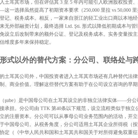
入土耳其市场，但在评估其 3 至 5 年内可能引入欧洲股权投资、
这一选择虽然提高了初期资本要求（250,000 里拉 vs 50,000 里拉）
登记、税务成本。相反，一家来自浙江的轻工业出口商以本地经
来无外部融资计划，最终选择 Ltd. Şti. 形式以降低初期成
免设立后改制带来的额外公证、登记及税务成本。实务变量按主
估维度多年来保持稳定。
形式以外的替代方案：分公司、联络处与
的土耳其公司外，中国投资者进入土耳其市场还有几种替代法律
制、商业价值。理解这些替代方案有助于在公司设立咨询的早期
（şube）是中国母公司在土耳其设立的非独立法律实体——分
接承担。分公司由 TTK 第40条以下规范，设立流程类似于独立公
立的注册资本。分公司可以从事母公司业务范围内的活动，开立
于中国母公司。从税务角度，分公司适用土耳其企业所得税（按
协定（《中华人民共和国和土耳其共和国关于对所得避免双重征