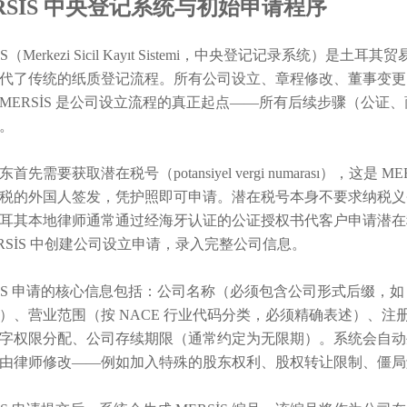
RSİS 中央登记系统与初始申请程序
İS（Merkezi Sicil Kayıt Sistemi，中央登记记录系统
代了传统的纸质登记流程。所有公司设立、章程修改、董事变更、解
MERSİS 是公司设立流程的真正起点——所有后续步骤（公证、商
。
首先需要获取潜在税号（potansiyel vergi numarası），
税的外国人签发，凭护照即可申请。潜在税号本身不要求纳税义
耳其本地律师通常通过经海牙认证的公证授权书代客户申请潜在
ERSİS 中创建公司设立申请，录入完整公司信息。
SİS 申请的核心信息包括：公司名称（必须包含公司形式后缀，如 Ltd
）、营业范围（按 NACE 行业代码分类，必须精确表述）、
字权限分配、公司存续期限（通常约定为无限期）。系统会自动
由律师修改——例如加入特殊的股东权利、股权转让限制、僵局