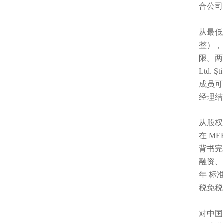
合公司
从最低
整），股
限。两
Ltd.
成员可
经理结
从股权
在 M
背书完
融资、
年 标准
税免税
对中国