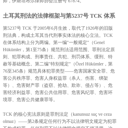
师，伊斯坦布尔律师协会注册号 67874。
土耳其刑法的法律框架与第5237号 TCK 体系
第5237号 TCK 于2005年6月生效，取代了1926年的旧版
刑法典，构成土耳其当代刑事实体法的核心立法。TCK
在体系结构上分为两编。第一编"一般规定"（Genel
Hükümler，第1至75条）规范刑法适用范围、罪刑法定原
则、犯罪构成、刑事责任、共犯、刑罚体系、缓刑、特
赦等基础概念。第二编"特别规定"（Özel Hükümler，第
76至345条）规范具体犯罪类型——危害国家安全罪、危
害公共秩序罪、危害人身权益罪（杀人、伤害、绑架
等）、危害财产罪（盗窃、抢劫、欺诈、侵占等）、危
害经济利益罪、危害公共信用罪、危害风纪罪、危害环
境罪、危害公共健康罪等。
TCK 的核心宪法原则是罪刑法定（kanunsuz suç ve ceza
olmaz）——第2条规定任何行为不以法律明文规定为犯罪