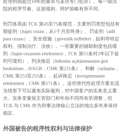
处理刑期超过10年的重罪与某些专门犯罪）。每一级法
院的程序节奏、证据规则、辩护策略有所不同。
刑罚体系由 TCK 第45至75条规范，主要刑罚类型包括有
期徒刑（hapis cezası，从1个月至终身）、罚金刑（adli
para cezası）、安全措施（güvenlik tedbirleri，如剥夺特定
权利、强制治疗、没收）。一些重要的辅助制度包括缓
刑（hapis cezasının ertelenmesi，TCK 第51条对2年以下徒
刑可缓刑）、判决推迟（hükmün açıklanmasının geri
bırakılması，HAGB，CMK 第231条）、和解（uzlaşma，
CMK 第253至255条）、起诉推迟（kovuşturmanın
ertelenmesi，CMK 第171条）。这些替代性处理方案在适
当情形下可以避免实际服刑，对中国客户的实务意义重
大。实务变量按主管部门和年份不同而有所调整，但
TCK 与 CMK 作为刑事法律核心立法的地位多年来保持
稳定。
外国被告的程序性权利与法律保护