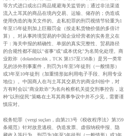
等方式进口或出口商品规避海关监管的；通过非法渠道
流入土耳其的商品在境内交易、运输、储存的；伪造或
使用伪造的海关文件的。走私犯罪的刑罚视情节轻重为1
年至15年徒刑加上巨额罚金（按走私货物价值的多倍计
算）。对从事跨境贸易的中国企业经营者的实务意义在
于：海关申报的精确性、单据的真实完整性、贸易路径
的合规性都不能以"省事"或"成本优化"为名简化处理。商
业欺诈（dolandırıcılık，TCK 第157至158条）是另一类常
见的涉外刑事案件，刑罚为1年至5年徒刑（一般情形）
或3年至10年徒刑（加重情形如利用电子手段、利用专业
地位）。中国商人在与土耳其交易方的商业纠纷中，对
方有时会以"商业欺诈"为名向检察机关提交刑事控告，这
种"以刑促民"策略在土耳其商事争议中并不少见，需要谨
慎应对。
税务犯罪（vergi suçları，由第213号《税收程序法》第359
条规范）针对故意逃税、伪造发票、虚假纳税申报、隐
藏收入等行为，刑罚为3年至5年徒刑（一般情形）或3年