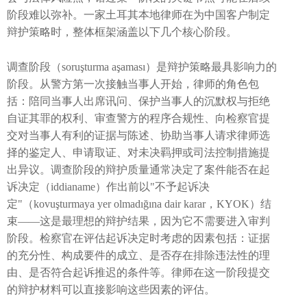
阶段难以弥补。一家土耳其本地律师在为中国客户制定
辩护策略时，整体框架涵盖以下几个核心阶段。
调查阶段（soruşturma aşaması）是辩护策略最具影响力的
阶段。从警方第一次接触当事人开始，律师的角色包
括：陪同当事人出席讯问、保护当事人的沉默权与拒绝
自证其罪的权利、审查警方的程序合规性、向检察官提
交对当事人有利的证据与陈述、协助当事人请求律师选
择的鉴定人、申请取证、对未决羁押或司法控制措施提
出异议。调查阶段的辩护质量通常决定了案件能否在起
诉决定（iddianame）作出前以"不予起诉决
定"（kovuşturmaya yer olmadığına dair karar，KYOK）结
束——这是最理想的辩护结果，因为它不需要进入审判
阶段。检察官在评估起诉决定时考虑的因素包括：证据
的充分性、构成要件的成立、是否存在排除违法性的理
由、是否符合起诉推迟的条件等。律师在这一阶段提交
的辩护材料可以直接影响这些因素的评估。