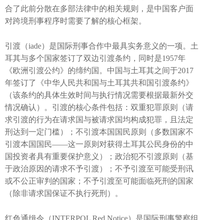
合了此前分散在多部法律中的相关规则，是中国客户面
对跨境刑事程序时需要了解的核心框架。
引渡（iade）是国际刑事合作中最具实务意义的一项。土
耳其与多个国家签订了双边引渡条约，同时是1957年
《欧洲引渡公约》的缔约国。中国与土耳其之间于2017
年签订了《中华人民共和国与土耳其共和国引渡条约》
（该条约的具体生效时间与执行情况需要根据最新外交
情况确认）。引渡的核心条件包括：双重犯罪原则（请
求引渡的行为在请求国与被请求国均构成犯罪，且法定
刑达到一定门槛）；不引渡本国国民原则（多数国家不
引渡本国国民——这一原则对获得土耳其公民身份的中
国投资者具有重要保护意义）；政治犯不引渡原则（基
于政治原因的请求不予引渡）；不予引渡至可能受刑讯
或不公正审判的国家；不予引渡至可能面临死刑的国家
（除非请求国保证不执行死刑）。
红色通缉令（INTERPOL Red Notice）是国际刑事警察组