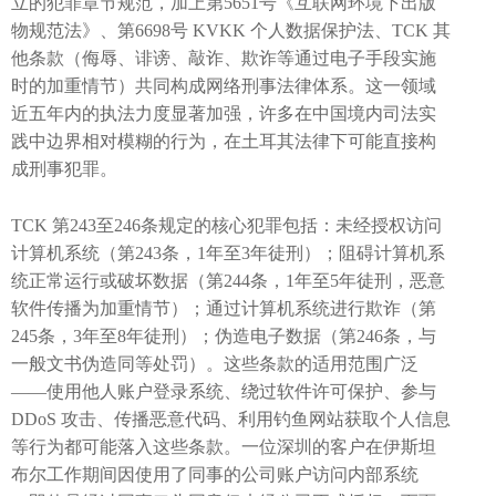
立的犯罪章节规范，加上第5651号《互联网环境下出版
物规范法》、第6698号 KVKK 个人数据保护法、TCK 其
他条款（侮辱、诽谤、敲诈、欺诈等通过电子手段实施
时的加重情节）共同构成网络刑事法律体系。这一领域
近五年内的执法力度显著加强，许多在中国境内司法实
践中边界相对模糊的行为，在土耳其法律下可能直接构
成刑事犯罪。
TCK 第243至246条规定的核心犯罪包括：未经授权访问
计算机系统（第243条，1年至3年徒刑）；阻碍计算机系
统正常运行或破坏数据（第244条，1年至5年徒刑，恶意
软件传播为加重情节）；通过计算机系统进行欺诈（第
245条，3年至8年徒刑）；伪造电子数据（第246条，与
一般文书伪造同等处罚）。这些条款的适用范围广泛
——使用他人账户登录系统、绕过软件许可保护、参与
DDoS 攻击、传播恶意代码、利用钓鱼网站获取个人信息
等行为都可能落入这些条款。一位深圳的客户在伊斯坦
布尔工作期间因使用了同事的公司账户访问内部系统