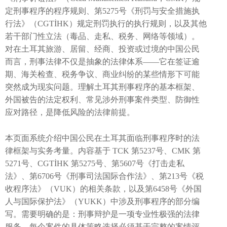
定刑事程序的程序规则、第5275号《刑罚与安全措施执
行法》（CGTİHK）规定刑罚执行的执行规则，以及其他
若干部门性立法（毒品、走私、税务、网络等领域）。
对在土耳其旅游、居留、经商、投资或过境的中国公民
而言，刑事法律不仅是抽象的法律体系——它在签证逾
期、海关检查、税务争议、商业纠纷的某些情形下可能
突然成为现实问题。理解土耳其刑事程序的基本框架、
外国被告的法定权利、常见涉外刑事案件类型、防御性
应对路径，是降低风险的法律前提。
本页面系统介绍中国公民在土耳其面临刑事程序时的法
律框架与实务考量。内容基于 TCK 第5237号、CMK 第
5271号、CGTİHK 第5275号、第5607号《打击走私
法》、第6706号《刑事司法国际合作法》、第213号《税
收程序法》（VUK）的相关条款，以及第6458号《外国
人与国际保护法》（YUKK）中涉及刑事程序的部分编
写。需要明确的是：刑事辩护是一项专业性极强的法律
服务，每个案件的具体策略选择必须基于完整的案情评