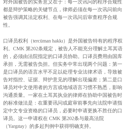
对外国被告的实务意义在于：每一次讯问的程序合规性
都是辩护策略的关键节点，律师必须在每一次讯问前向
被告强调其法定权利、在每一次讯问后审查程序合规
性。
口译员权利（tercüman hakkı）是外国被告特有的程序权
利。CMK 第202条规定，被告人不能充分理解土耳其语
的，必须由法院指定的口译员协助。口译员费用由国库
承担，无需被告负担。但实务中常出现两个问题：第一
是口译员的语言水平不足以处理专业法律术语，导致被
告对指控、证据、辩护意见的理解出现偏差；第二是口
译员对中文使用者的方言或地域语言习惯不熟悉，影响
沟通质量。一家在土耳其执业的律师在协助中国被告时
的标准做法是：在重要讯问或庭审前事先向法院申请指
定中文专业资格的口译员，必要时申请更换不胜任的口
译员。这一申请权在 CMK 第202条与最高法院
（Yargıtay）的多起判例中获得明确支持。