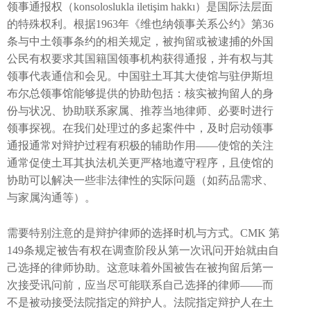
领事通报权（konsoloslukla iletişim hakkı）是国际法层面
的特殊权利。根据1963年《维也纳领事关系公约》第36
条与中土领事条约的相关规定，被拘留或被逮捕的外国
公民有权要求其国籍国领事机构获得通报，并有权与其
领事代表通信和会见。中国驻土耳其大使馆与驻伊斯坦
布尔总领事馆能够提供的协助包括：核实被拘留人的身
份与状况、协助联系家属、推荐当地律师、必要时进行
领事探视。在我们处理过的多起案件中，及时启动领事
通报通常对辩护过程有积极的辅助作用——使馆的关注
通常促使土耳其执法机关更严格地遵守程序，且使馆的
协助可以解决一些非法律性的实际问题（如药品需求、
与家属沟通等）。
需要特别注意的是辩护律师的选择时机与方式。CMK 第
149条规定被告有权在调查阶段从第一次讯问开始就由自
己选择的律师协助。这意味着外国被告在被拘留后第一
次接受讯问前，应当尽可能联系自己选择的律师——而
不是被动接受法院指定的辩护人。法院指定辩护人在土