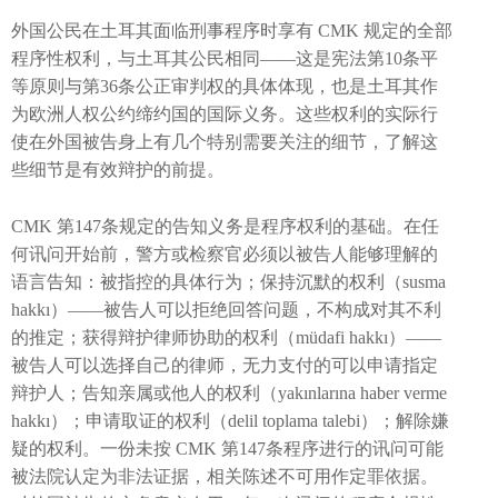
外国公民在土耳其面临刑事程序时享有 CMK 规定的全部
程序性权利，与土耳其公民相同——这是宪法第10条平
等原则与第36条公正审判权的具体体现，也是土耳其作
为欧洲人权公约缔约国的国际义务。这些权利的实际行
使在外国被告身上有几个特别需要关注的细节，了解这
些细节是有效辩护的前提。
CMK 第147条规定的告知义务是程序权利的基础。在任
何讯问开始前，警方或检察官必须以被告人能够理解的
语言告知：被指控的具体行为；保持沉默的权利（susma
hakkı）——被告人可以拒绝回答问题，不构成对其不利
的推定；获得辩护律师协助的权利（müdafi hakkı）——
被告人可以选择自己的律师，无力支付的可以申请指定
辩护人；告知亲属或他人的权利（yakınlarına haber verme
hakkı）；申请取证的权利（delil toplama talebi）；解除嫌
疑的权利。一份未按 CMK 第147条程序进行的讯问可能
被法院认定为非法证据，相关陈述不可用作定罪依据。