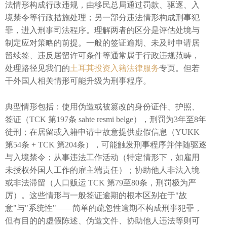
法情形构成行政违规，由移民总局通过罚款、驱逐、入
境禁令等行政措施处理；另一部分违法情形构成刑事犯
罪，进入刑事司法程序。理解两者的区分是评估处境与
制定应对策略的前提。一般的签证逾期、未及时申请居
留续签、违反居留许可条件等通常属于行政违规范畴，
处理路径见我们的
土耳其投资入籍法律服务
专页。但若
干外国人相关情形可能升级为刑事程序。
典型情形包括：使用伪造或被篡改的身份证件、护照、
签证（TCK 第197条 sahte resmi belge），刑罚为3年至8年
徒刑；在居留或入籍申请中故意提供虚假信息（YUKK
第54条 + TCK 第204条），可能触发刑事程序并伴随驱逐
与入境禁令；从事违法工作活动（特定情形下，如雇用
未授权外国人工作的雇主端责任）；协助他人非法入境
或非法滞留（人口贩运 TCK 第79至80条，刑罚极为严
厉）。这些情形与一般签证逾期的根本区别在于"故
意"与"系统性"——简单的疏忽性逾期不构成刑事犯罪，
但有目的的虚假陈述、伪造文件、协助他人违法等则可