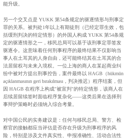
能升级。
另一个交叉点是 YUKK 第54条规定的驱逐情形与刑事定
罪的关系。被判处1年以上有期徒刑（已经定罪生效，包
括缓刑判决的特定情形）的外国人构成 YUKK 第54条规
定的驱逐情形之一，移民总局可以基于该刑事定罪签发
驱逐令。这意味着任何刑事程序的最终结果不仅影响当
事人在土耳其的人身自由，还可能终结其在土耳其的合
法居留权与未来入境权。一位上海的商人在某起商业纠
纷中被对方提出刑事控告，案件最终以 HAGB（hükmün
açıklanmasının geri bırakılması，判决推迟）程序结案，但
因 HAGB 在程序上构成"被宣判"的特定情形，该商人在
后续居留续签时面临程序复杂化——这类后果在选择刑
事辩护策略时必须纳入综合考量。
对中国公民的实务建议是：任何与移民总局、警方、检
察官的接触都应当评估是否存在升级为刑事程序的风
险，特别是涉及文件真实性、申报准确性、活动合法性