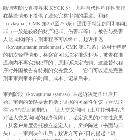
除调查阶段直接寻求 KYOK 外，几种替代性程序性安排
在某些情形下提供了避免完整审判的渠道。和解
（uzlaşma，CMK 第253至255条）适用于特定的可和解犯
罪（一般是较轻的财产犯罪、伤害罪等），被告与受害
人达成和解的，刑事程序可以终止。起诉推迟
（kovuşturmanın ertelenmesi，CMK 第171条）适用于特定
的初次轻罪情形，检察官可以决定推迟起诉，被告在推
迟期内不再实施犯罪的，原起诉决定撤销。这些替代程
序对外国被告有特别的实务意义——它们可以避免完整
刑事审判带来的时间、成本、记录后果。
审判阶段（kovuşturma aşaması）从起诉决定作出后开
始。审判的策略要素包括：证据的可采性争议（合法取
得 vs 非法证据排除）、证人交叉询问（土耳其刑事程序
对证人交叉询问的程序保障）、鉴定意见的对抗性意见
（从客户角度委托独立鉴定人）、辩护陈述（书面与口
头）。一审判决作出后，败诉方可在7日内提起上诉