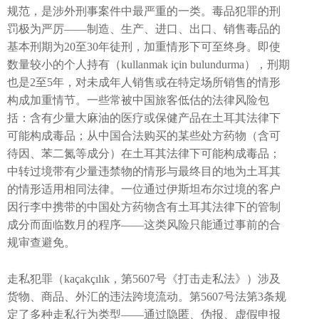
规范，是涉外刑事案件中最严重的一类。毒品犯罪的刑
罚极为严厉——制造、生产、进口、出口、销售毒品的
基本刑期为20至30年徒刑，加重情形下可至终身。即使
数量较小的个人持有（kullanmak için bulundurma），刑期
也是2至5年，对未成年人销售或在特定场所销售的情形
构成加重情节。一些常被中国旅客低估的法律风险包
括：含有少量大麻油的医疗或保健产品在土耳其法律下
可能构成毒品；从中国合法购买的某些处方药物（含可
待因、苯二氮等成分）在土耳其法律下可能构成毒品；
中转过境带有少量违禁物的情形与最终目的地为土耳其
的情形适用相同法律。一位通过伊斯坦布尔过境的客户
因行李中携带的中国处方药物含有土耳其法律下的管制
成分而面临数月的程序——这类风险只能通过事前的合
规审查避免。
走私犯罪（kaçakçılık，第5607号《打击走私法》）涉及
货物、商品、外汇的违法跨境流动。第5607号法第3条规
定了多种走私行为类型——通过隐匿、伪报、虚假申报