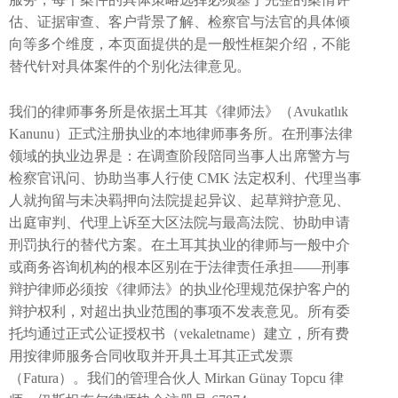
估、证据审查、客户背景了解、检察官与法官的具体倾
向等多个维度，本页面提供的是一般性框架介绍，不能
替代针对具体案件的个别化法律意见。
我们的律师事务所是依据土耳其《律师法》（Avukatlık
Kanunu）正式注册执业的本地律师事务所。在刑事法律
领域的执业边界是：在调查阶段陪同当事人出席警方与
检察官讯问、协助当事人行使 CMK 法定权利、代理当事
人就拘留与未决羁押向法院提起异议、起草辩护意见、
出庭审判、代理上诉至大区法院与最高法院、协助申请
刑罚执行的替代方案。在土耳其执业的律师与一般中介
或商务咨询机构的根本区别在于法律责任承担——刑事
辩护律师必须按《律师法》的执业伦理规范保护客户的
辩护权利，对超出执业范围的事项不发表意见。所有委
托均通过正式公证授权书（vekaletname）建立，所有费
用按律师服务合同收取并开具土耳其正式发票
（Fatura）。我们的管理合伙人 Mirkan Günay Topcu 律