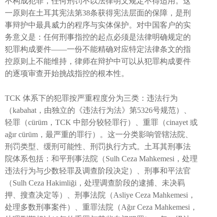
不构成犯罪，任何刑罚不以法律明文规定不得适用。这
一原则在土耳其宪法第38条获得宪法层面的保障，是刑
事辩护中最具威力的程序与实体保护。对中国客户的实
务意义是：任何刑事指控的起点必须是法律明确规定的
犯罪构成要件——一份不能精确对应特定法律条文的指
控原则上不能维持，律师在辩护中可以从犯罪构成要件
的逐项审查开始挑战指控的根本性。
TCK 体系下的犯罪按严重程度分为三类：违法行为
（kabahat，由独立的《违法行为法》第5326号规范）、
轻罪（cürüm，TCK 中部分较轻罪行）、重罪（cinayet 或
ağır cürüm，最严重的罪行）。这一分类影响管辖法院、
刑罚类型、缓刑可能性、刑罚执行方式。土耳其刑事法
院体系包括：和平刑事法院（Sulh Ceza Mahkemesi，处理
违法行为与少数轻罪及调查阶段决定）、刑事和平法官
（Sulh Ceza Hakimliği，处理调查阶段的逮捕、未决羁
押、搜查决定等）、刑事法院（Asliye Ceza Mahkemesi，
处理多数刑事案件）、重罪法院（Ağır Ceza Mahkemesi，