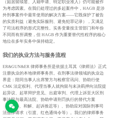
（如居留续签、入籍申请、特定职业准入）仍可能被作
为考虑因素。在我们处理过的多起案件中，HAGB 是涉
外刑事案件中最常使用的解决方案——它既保护了被告
的实质利益（避免实际服刑、避免犯罪记录），又满足
了司法程序的形式完整性。实务变量按主管部门和年份
不同而有所调整，但 HAGB 作为重要替代性程序的核心
地位在多年实务中保持稳定。
我们的执业方法与服务流程
ER&GUN&ER 律师事务所是依据土耳其《律师法》正式
注册执业的本地律师事务所。在刑事法律领域的执业边
界是：陪同当事人出席警方与检察官讯问、协助行使
CMK 法定权利、代理当事人就拘留与未决羁押向法院提
起异议、起草辩护意见、出庭审判、代理上诉至大区刑
事法院与最高法院、协助申请刑罚执行的替代方案
（HAGB、和解、起诉推迟等）、协助应对国际刑事司
法合作请求（引渡、红色通缉令等）。我们的律师事务