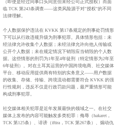
（即使是经过同事口头同意但未经公司正式授权）而面
临 TCK 第243条调查——这类风险源于对"授权"的不同
法律理解。
个人数据保护违法在 KVKK 第17条规定的刑事处罚情形
下可以从行政违规升级为刑事犯罪。具体情形包括：未
经法律允许收集个人数据；未经法律允许向他人传输或
公开个人数据；未在规定情况下销毁应当销毁的个人数
据。这些情形的刑罚为1年至4年徒刑（特定情形为2年至
6年徒刑）。对在土耳其运营的中国跨境电商、社交媒体
平台、移动应用提供商有特别的实务意义——用户数据
的收集、存储、传输、跨境流动都需要符合 KVKK 的强
行性规则，违反不仅是行政罚款问题，最严重情形可能
构成刑事犯罪。
社交媒体相关犯罪是近年发展最快的领域之一。在社交
媒体上发布的内容可能触发多类犯罪：侮辱（hakaret，
TCK 第125条）、诽谤（iftira，TCK 第267条）、煽动仇