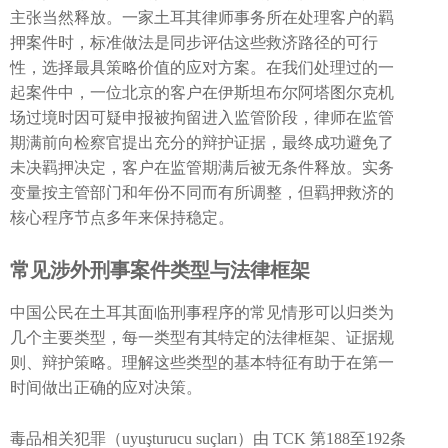
主张当然释放。一家土耳其律师事务所在处理客户的羁
押案件时，标准做法是同步评估这些救济路径的可行
性，选择最具策略价值的应对方案。在我们处理过的一
起案件中，一位北京的客户在伊斯坦布尔阿塔图尔克机
场过境时因可疑申报被拘留进入监管阶段，律师在监管
期满前向检察官提出充分的辩护证据，最终成功避免了
未决羁押决定，客户在监管期满后被无条件释放。实务
变量按主管部门和年份不同而有所调整，但羁押救济的
核心程序节点多年来保持稳定。
常见涉外刑事案件类型与法律框架
中国公民在土耳其面临刑事程序的常见情形可以归类为
几个主要类型，每一类型有其特定的法律框架、证据规
则、辩护策略。理解这些类型的基本特征有助于在第一
时间做出正确的应对决策。
毒品相关犯罪（uyuşturucu suçları）由 TCK 第188至192条