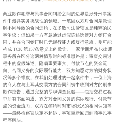
商业欺诈犯罪与民事合同纠纷之间的边界是涉外刑事案
件中最具实务挑战性的领域。一笔因双方对合同条款理
解不同导致的合同违约，在多数司法管辖区是纯粹的民
事争议；但如果一方有意通过虚假陈述诱使对方签订合
同，并在合同签订时已无履行能力或履行意愿，则可能
构成 TCK 第157条意义上的欺诈。一家伊斯坦布尔律师
事务所在区分这两种情形时的标准思路是：审查交易过
程中的虚假陈述、隐瞒重要事实、付款节点的资金流
向、合同义务的实际履行能力、双方知悉对方的财务状
况等多个维度。在我们处理过的一起案件中，一位上海
的商人在与土耳其交易方的合同纠纷中收到对方的刑事
欺诈控告，通过完整的尽职调查反驳——包括交易过程
中所有书面沟通、双方对合同义务的实际履行、付款节
点的资金流向、双方在签约时对市场状况的相同认知等
——最终检察官决定不起诉，事项重新回归到商事民事
程序解决。