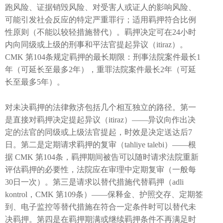
跑风险、证据销毁风险、对受害人或证人的影响风险、
可能引发社会反应的特定严重罪行；适用羁押符合比例
性原则（不能以较轻措施替代）。羁押决定可在24小时
内向同级或上级的刑事和平法官提起异议（itiraz）。
CMK 第104条规定羁押的最长期限：刑事法院案件最长1
年（可延长至最多2年），重罪法院案件最长2年（可延
长至最多5年）。
对未决羁押的法律救济包括几个相互独立的路径。第一
是直接对羁押决定提起异议（itiraz）——异议向作出决
定的法官的同级或上级法官提起，时效是决定送达后7
日。第二是定期请求羁押的复审（tahliye talebi）——根
据 CMK 第104条，羁押期间被告可以随时请求法院重新
评估羁押的必要性，法院应在审理中定期复审（一般每
30日一次）。第三是请求以替代措施代替羁押（adli
kontrol，CMK 第109条）——保释金、护照交存、定期签
到、电子监控等替代措施在符合一定条件时可以替代未
决羁押。第四是在羁押期满或继续羁押条件不再满足时