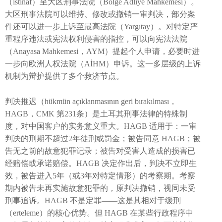
（istinaf）至大区刑事法院（Bölge Adliye Mahkemesi）。
大区刑事法院可以维持、修改或撤销一审判决，部分案
件还可以进一步上诉至最高法院（Yargıtay）。对特定严
重程序违法或宪法权利侵害的指控，可以向宪法法院
（Anayasa Mahkemesi，AYM）提起个人申请，必要时进
一步向欧洲人权法院（AİHM）申诉。这一多层级的上诉
机制为辩护提供了多个救济节点。
判决推迟（hükmün açıklanmasının geri bırakılması，
HAGB，CMK 第231条）是土耳其刑事法律的特殊制
度，对中国客户的实务意义重大。HAGB 适用于：一审
判决的刑期不超过2年徒刑或罚金；被告同意 HAGB；被
告无之前的故意犯罪记录；被告对受害人造成的损害已
经赔偿或承诺赔偿。HAGB 决定作出后，判决不立即生
效，被告进入5年（或3年对特定情形）的考察期。考察
期内被告未再实施故意犯罪的，原判决撤销，视同未受
刑事追诉。HAGB 不是定罪——这是其相对于缓刑
（erteleme）的核心优势。但 HAGB 在某些行政程序中