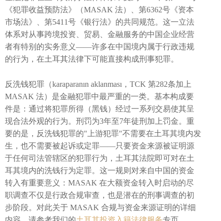
《犯罪收益预防法》（MASAK 法）、第6362号《资本
市场法》、第5411号《银行法》的共同规范。这一立法
体系对从事跨境投资、贸易、金融服务的中国企业经营
者有特别的实务意义——许多在中国境内属于行政违规
的行为，在土耳其法律下可能直接构成刑事犯罪。
反洗钱犯罪（karaparanın aklanması，TCK 第282条加上
MASAK 法）是金融犯罪中最严重的一类。基本构成要
件是：通过将犯罪所得（黑钱）经过一系列交易使其呈
现合法外观的行为。刑罚为3年至7年徒刑加上罚金。重
要的是，反洗钱犯罪的"上游犯罪"不需要在土耳其境内发
生，也不需要被起诉或定罪——只要资金来源被证明源
于任何司法管辖区的犯罪行为，土耳其法院即可对在土
耳其境内的洗钱行为定罪。这一规则对来自中国的资金
转入有重要意义：MASAK 在大额资金转入时启动的尽
职调查不仅是行政合规审查，也是潜在的刑事调查的初
步阶段。对此关于 MASAK 合规与资金来源证明的详细
内容，请参考我们的
土耳其投资入籍法律服务
专页。