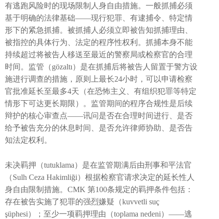
有逃跑风险时的现场限制人身自由措施。一般抓捕必须
基于明确的法律基础——现行犯罪、有逮捕令、特定情
形下的紧急抓捕。被抓捕人必须立即被告知抓捕理由、
被指控的具体行为、法定的程序性权利。抓捕本身不能
持续超过将被告人移送至最近的警察局或检察官的合理
时间。监管（gözaltı）是在抓捕后将被告人留置于警方设
施进行调查的措施，原则上最长24小时，可以申请检察
官批准延长至最多4天（在恐怖主义、有组织犯罪等特定
情形下可达更长期限）。监管期间的程序合规性是后续
辩护的核心审查点——讯问是否在合理时间进行、是否
给予被告充分的休息时间、是否允许律师协助、是否告
知法定权利。
未决羁押（tutuklama）是在监管期满后由刑事和平法官
（Sulh Ceza Hakimliği）根据检察官请求决定的延长性人
身自由限制措施。CMK 第100条规定的羁押条件包括：
存在被告实施了犯罪的强烈嫌疑（kuvvetli suç
şüphesi）；至少一项羁押理由（toplama nedeni）——逃