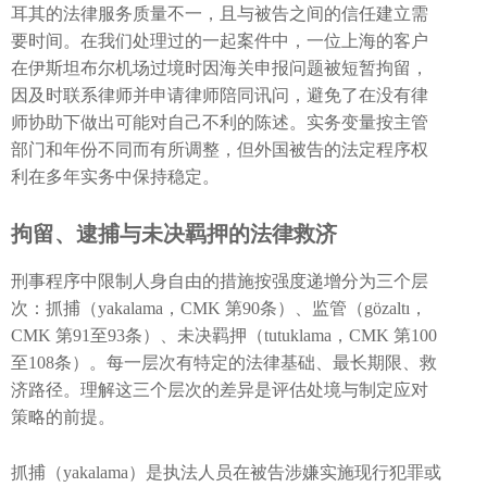
耳其的法律服务质量不一，且与被告之间的信任建立需
要时间。在我们处理过的一起案件中，一位上海的客户
在伊斯坦布尔机场过境时因海关申报问题被短暂拘留，
因及时联系律师并申请律师陪同讯问，避免了在没有律
师协助下做出可能对自己不利的陈述。实务变量按主管
部门和年份不同而有所调整，但外国被告的法定程序权
利在多年实务中保持稳定。
拘留、逮捕与未决羁押的法律救济
刑事程序中限制人身自由的措施按强度递增分为三个层
次：抓捕（yakalama，CMK 第90条）、监管（gözaltı，
CMK 第91至93条）、未决羁押（tutuklama，CMK 第100
至108条）。每一层次有特定的法律基础、最长期限、救
济路径。理解这三个层次的差异是评估处境与制定应对
策略的前提。
抓捕（yakalama）是执法人员在被告涉嫌实施现行犯罪或