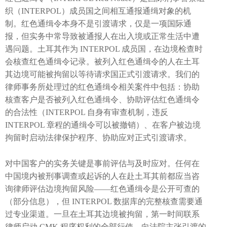
织（INTERPOL）成员国之间相互通报通缉对象的机
制。红色通缉令本身不是引渡请求，仅是一项国际通
报，但实务中常导致被通报人在出入境或正常生活中遭
遇问题。土耳其作为 INTERPOL 成员国，在边境检查时
会核查红色通缉令记录。被列入红色通缉令的人在土耳
其边境可能被拘留以等待请求国正式引渡请求。我们的
律师事务所处理过的红色通缉令相关案件中包括：协助
核查客户是否被列入红色通缉令、协助评估红色通缉令
的合法性（INTERPOL 自身有审查机制，违反
INTERPOL 章程的通缉令可以被撤销）、在客户被边境
拘留时启动法律保护程序、协助应对正式引渡请求。
对中国客户的实务关键是事前评估与及时应对。任何在
中国境内被刑事调查或起诉的人在赴土耳其前都应当咨
询律师评估边境拘留风险——红色通缉令是公开可查的
（部分信息），但 INTERPOL 数据库的完整核查需要通
过专业渠道。一旦在土耳其边境被拘留，第一时间联系
律师启动 CMK 程序权利的全部行使、向法院主张引渡的