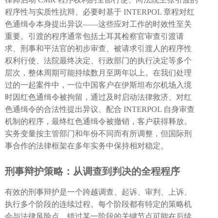
程序性与实质性抗辩、必要时基于 INTERPOL 章程对红
色通缉令本身提出异议——这些应对工作的时效性至关
重要。引渡的程序通常包括土耳其检察官审查引渡请
求、刑事和平法官的初步审查、被请求引渡人的程序性
权利行使、法院最终决定、行政部门的执行决定等多个
层次，整体周期可能持续数月至两年以上。在我们处理
过的一起案件中，一位中国客户在伊斯坦布尔机场入境
时因红色通缉令被拘留，通过及时启动法律救济、对红
色通缉令的合法性提出异议、配合 INTERPOL 自身审查
机制的程序，最终红色通缉令被撤销，客户获得释放。
实务变量按主管部门和年份不同而有所调整，但国际刑
事合作的法律框架在多年实务中保持相对稳定。
刑事辩护策略：从调查到判决的全程程序
有效的刑事辩护是一个跨越调查、起诉、审判、上诉、
执行多个阶段的连续过程。每个阶段都有特定的策略机
会与法律风险点，错过某一阶段的关键节点可能在后续