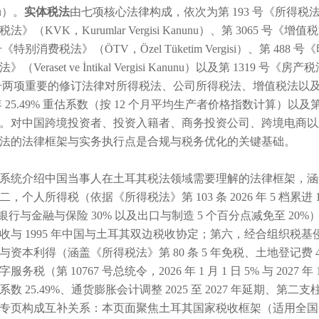
nu）。
实体税法
由七项核心法律构成，依次为第 193 号《所得税法》（GVK，
法》（KVK，Kurumlar Vergisi Kanunu）、第 3065 号《增值税法》
 号《特别消费税法》（ÖTV，Özel Tüketim Vergisi）、第 488 
（Veraset ve İntikal Vergisi Kanunu）以及第 1319 号《房产
7 号两项重要的修订法律对所得税法、公司所得税法、增值税法
6 年 25.49% 重估系数（按 12 个月平均生产者价格指数计算）以
。对中国跨境投资者、投资入籍者、商务投资公司、跨境电商以
法的法律框架与实务执行点是合规与税务优化的关键基础。
系统介绍中国当事人在土耳其税法领域需要理解的法律框架，涵
二，个人所得税（依据《所得税法》第 103 条 2026 年 5 档累进
、银行与金融与保险 30% 以及出口与制造 5 个百分点减免至 20
收与 1995 年中国与土耳其双边税收协定；第六，经合组织税基
与资本利得（涵盖《所得税法》第 80 条 5 年免税、土地登记
服务税（第 10767 号总统令，2026 年 1 月 1 日 5% 与 2027 
系数 25.49%、通货膨胀会计调整 2025 至 2027 年延期、
专页构成互补关系：本页面聚焦土耳其国家税收框架（适用全国