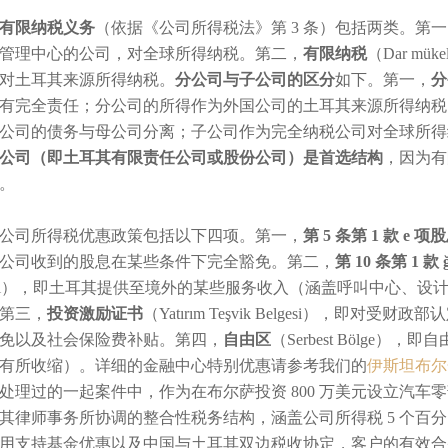
有限纳税义务
（依据《公司所得税法》第 3 条）包括两类。第
管理中心的公司，对全球所得纳税。第二，
有限纳税
（Dar m
对土耳其来源所得纳税。
分公司与子公司的区分
如下。第一，
分
有完全责任；分公司的所得作为外国公司的土耳其来源所得纳税
公司的债务与母公司分离；子公司作为完全纳税公司对全球所得
公司（即土耳其有限责任公司或股份公司）是首选结构
，因为有
。
公司所得税优惠政策包括以下四项。第一，
第 5 条第 1 款 e 
公司收到的股息在某些条件下完全豁免。第二，
第 10 条第 1
isnası），即土耳其提供至境外的某些服务收入（涵盖呼叫中心、设计
第三，
投资激励证书
（Yatırım Teşvik Belgesi），
免以及社会保险费补贴。第四，
自由区
（Serbest Bölge
有所收缩）。详细的金融中心特别优惠请参考我们的
伊斯坦布尔
处理过的一起案件中，作为在布尔萨投资 800 万美元设立汽
其律师事务所协调的整合性税务结构，涵盖公司所得税 5 个百分
用支持基金优惠以及中国与土耳其双边税收协定，客户的有效合并税负