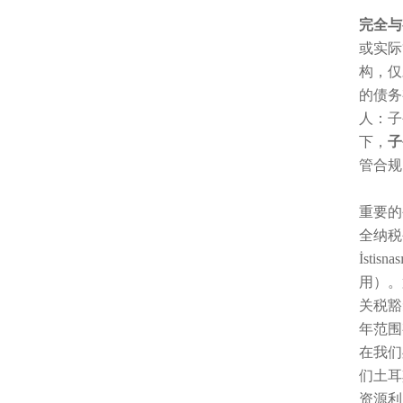
完全与
或实际
构，仅
的债务
人：子
下，
子
管合规
重要的
全纳税
İst
用）。
关税豁
年范围
在我们
们土耳
资源利