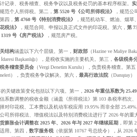
计记录、税务稽查、税务争议以及税务处罚的基本程序框架。
实
规范个人所得税。第二，
第 5520 号《公司所得税法》
，规范公
第四，
第 4760 号《特别消费税法》
，规范机动车、燃油、烟草
花税法》
，规范合同、申报以及正式文件的印花税。第六，
第 
 1319 号《房产税法》
，规范房产税。
关结构
涵盖以下六个层级。第一，
财政部
（Hazine ve Mali
ir İdaresi Başkanlığı），是税收实施的主要机关。第三，
各级税务
税务稽查委员会
（Vergi Denetim Kurulu），负责税务稽查。第
kemeleri），负责税务争议解决。第六，
最高行政法院
（Danışt
6 年的关键政策变化包括以下六项。第一，
2026 年重估系数为 25.4
估系数调整的税收金额（涵盖《所得税法》第 103 条税率档
择对印花税、工本费以及机动车税应用 19.95% 而非全部 25.49
公司所得税法、增值税法以及特别消费税法进行了 2026 年的
货膨胀会计调整在 2025 年、2026 年与 2027 年继续延期
，即第 
适用。第四，
数字服务税
（依据第 10767 号总统令），从 2026 年 1