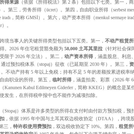
所得来源
（依据《所得税法》第 2 条）包括以下七类。第一，商业所得（t
nç）。第三，劳务所得（ücret）。第四，自由职业所得（serbest mesl
aye iradı，简称 GMSİ）。第六，动产资本所得（menkul sermaye 
tlar）。
跨境当事人的关键所得类型包括以下五类。第一，
不动产租赁所
得。2026 年住宅租赁豁免额为
58,000 土耳其里拉
（针对社会保
受限于 2026 年立法）。第二，
动产资本所得
，涵盖股息、利息
条，通过预扣税体系（stopaj）征收（已延期至 2030 年）。第三，
资
条）。不动产持有 5 年以上免税；持有不足 5 年的差额按累进税
自由职业的所得。第五，
临时所得
，涵盖拍卖、彩票（2026 年 
（Kanunen Kabul Edilmeyen Giderler，简称 K
使发生，在所得税申报中也不能作为减项扣除。
（Stopaj）体系是许多类型的所得在支付时由付款方预扣税，
扣
，依据 1995 年中国与土耳其双边税收协定（DTAA），跨境
。第三，
特许权使用费预扣
，双边税收协定下 10%。第四，
租赁所