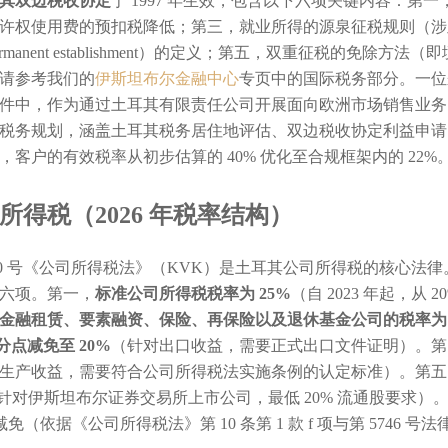
其双边税收协定
于 1997 年生效，包含以下六项关键内容：
许权使用费的预扣税降低；第三，就业所得的源泉征税规则（涉及
ermanent establishment）的定义；第五，双重征税的
请参考我们的
伊斯坦布尔金融中心
专页中的国际税务部分。一位
件中，作为通过土耳其有限责任公司开展面向欧洲市场销售业务
税务规划，涵盖土耳其税务居住地评估、双边税收协定利益申请、
，客户的有效税率从初步估算的 40% 优化至合规框架内的 2
所得税（2026 年税率结构）
520 号《公司所得税法》（KVK）是土耳其公司所得税的核心法律
六项。第一，
标准公司所得税税率为 25%
（自 2023 年起，从 2
金融租赁、要素融资、保险、再保险以及退休基金公司的税率为 
百分点减免至 20%
（针对出口收益，需要正式出口文件证明）。第
生产收益，需要符合公司所得税法实施条例的认定标准）。第五
（针对伊斯坦布尔证券交易所上市公司，最低 20% 流通股要求）
 减免（依据《公司所得税法》第 10 条第 1 款 f 项与第 5746 号