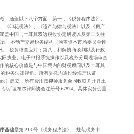
晰，涵盖以下八个方面：第一，《税务程序法》、
、《印花税法》、《遗产与赠与税法》以及《房产
涵盖中国与土耳其双边税收协定解读以及第二支柱
划；第五，不动产交易税务结构（涵盖资本市场委员会评
七，税务稽查应对；第八，和解协商谈判以及行政
实际执业、电子申报系统操作以及税务分局现场审查
作的核心价值是与中国境内的财税顾问以及土耳其
性的税务法律视角。所有委托均通过经海牙认证
ekaletname）建立，所有费用按律师服务合同收取并开具土
u 律师，伊斯坦布尔律师协会注册号 67874。具体实务变量
序基础
是第 213 号《税务程序法》，规范税务申