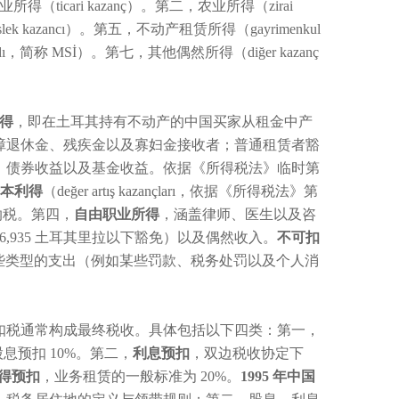
icari kazanç）。第二，农业所得（zirai
ek kazancı）。第五，不动产租赁所得（gayrimenkul
iradı，简称 MSİ）。第七，其他偶然所得（diğer kazanç
得
，即在土耳其持有不动产的中国买家从租金中产
障退休金、残疾金以及寡妇金接收者；普通租赁者豁
、债券收益以及基金收益。依据《所得税法》临时第
本利得
（değer artış kazançları，依据《所得税法》第
率纳税。第四，
自由职业所得
，涵盖律师、医生以及咨
66,935 土耳其里拉以下豁免）以及偶然收入。
不可扣
KEG）的概念是某些类型的支出（例如某些罚款、税务处罚以及个人消
预扣税通常构成最终税收。具体包括以下四类：第一，
股息预扣 10%。第二，
利息预扣
，双边税收协定下
得预扣
，业务租赁的一般标准为 20%。
1995 年中国