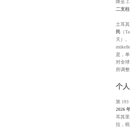
降至 2
二支柱
土耳其
民
（T
天）。
mük
是，单
对全球
所调整
个人
第 1
2026
耳其
拉，