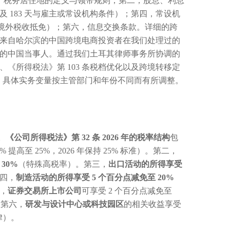
第一，税务居住地的定义与领带规则；第二，股息、利息
 183 天与雇主或常设机构条件）；第四，常设机
免除方法（即境外税收抵免）；第六，信息交换条款。详细的跨
来自哈尔滨的中国跨境电商投资者在我们处理过的
的中国当事人。通过我们土耳其律师事务所协调的
《所得税法》第 103 条税档优化以及跨境转移定
2%。具体实务变量按主管部门和年份不同而有所调整。
。
《公司所得税法》第 32 条 2026 年的税率结构
包
0% 提高至 25%，2026 年保持 25% 标准）。第二，
30%
（特殊高税率）。第三，
出口活动的所得享受
四，
制造活动的所得享受 5 个百分点减免至 20%
，
证券交易所上市公司
可享受 2 个百分点减免至
。第六，
研发与设计中心或科技园区
的相关收益享受
法律）。