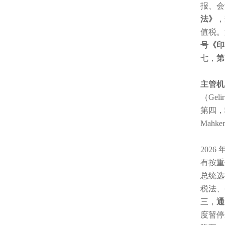
报、会
法》
，
值税。
号《印
七，
第
主管机
（Gel
第四，
Mah
202
有按重
总统选
税法、
三，
通
度暂停