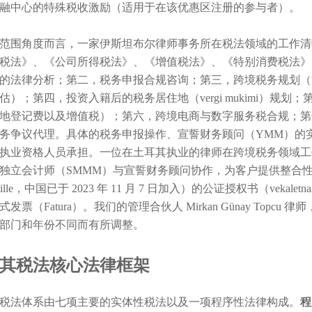
融中心的特殊税收激励（适用于在该优惠区注册的参与者）。
范围角度而言，一家伊斯坦布尔律师事务所在税法领域的工作清
税法》、《公司所得税法》、《增值税法》、《特别消费税法》
的法律分析；第二，税务申报合规咨询；第三，跨境税务规划（
估）；第四，投资入籍后的税务居住地（vergi mukimi）规
地登记费以及增值税）；第六，跨境电商与数字服务税合规；第
务争议代理。具体的税务申报操作、宣誓财务顾问（YMM）的
执业资格人员承担。一位在土耳其执业的律师在跨境税务领域工
独立会计师（SMMM）与宣誓财务顾问协作，为客户提供整合
stille，中国已于 2023 年 11 月 7 日加入）的公证授权书（v
发票（Fatura）。我们的管理合伙人 Mirkan Günay Topc
部门和年份不同而有所调整。
其税法核心法律框架
税法体系由七项主要的实体性税法以及一项程序性法律构成。
程