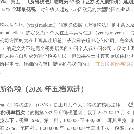
.5%。第五，
《所得税法》临时第 67 条（证券收入预扣税）延期至 
 15% 全球最低税
，对年收入超过 7.5 亿欧元的大型跨国企业从 
税收居住地（vergi mukimi）的定义依据《所得税法》第 4 条以及
am mükellef）的定义为：个人在土耳其有住所（yerleşim ye
公司方面则为在土耳其注册总部或实际管理中心的公司。完全税
ellef）的定义为不是完全税务居民的外国个人或外国公司，仅
纯入籍不自动成为完全税务居民；但如果在土耳其实际居住超过 6
所得申报。详细的入籍框架请参考我们的
土耳其公民身份与移民
。
所得税（2026 年五档累进）
93 号《所得税法》（GVK）是土耳其个人所得税的核心法律。
《所
 年的税率档次
（依据第 332 号所得税通则，载于 2025 年 12 月 3
里拉以下，税率
15%
。第二档，190,000 至 400,000 土耳其里拉
税率
27%
。第四档，1,000,000 至 5,300,000 土耳其里拉，税率
35