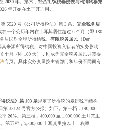
2030 年
。第六，
经合组织税基侵蚀与利润转移第
2026 年开始在土耳其适用。
第 5520 号《公司所得税法》第 3 条。
完全税务居
ri）；或在一个公历年内在土耳其居住超过 6 个月（即 180
务居民对全球所得纳税。
有限税务居民
（Dar
对土耳其来源所得纳税。对中国投资入籍者的实务影响
 个月（即 180 天），则成为完全税务居民并需要
法
专页。具体实务变量按主管部门和年份不同而有
得税法》第 103 条
规定了所得税的累进税率结构。
1 日第 33124 号官方公报）如下。第一档，190,000 土
，税率
20%
。第三档，400,000 至 1,000,000 土耳其里
%
。第五档，5,300,000 土耳其里拉以上，税率