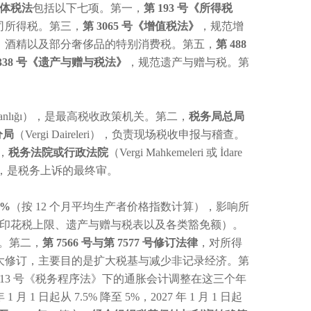
体税法
包括以下七项。第一，
第 193 号《所得税
司所得税。第三，
第 3065 号《增值税法》
，规范增
、酒精以及部分奢侈品的特别消费税。第五，
第 488
7338 号《遗产与赠与税法》
，规范遗产与赠与税。第
ye Bakanlığı），是最高税收政策机关。第二，
税务局总局
分局
（Vergi Daireleri），负责现场税收申报与稽查。
五，
税务法院或行政法院
（Vergi Mahkemeleri 或 İdare
ay），是税务上诉的最终审。
9%
（按 12 个月平均生产者价格指数计算），影响所
次、印花税上限、遗产与赠与税表以及各类豁免额）。
%。第二，
第 7566 号与第 7577 号修订法律
，对所得
重大修订，主要目的是扩大税基与减少非记录经济。第
213 号《税务程序法》下的通胀会计调整在这三个年
 月 1 日起从 7.5% 降至 5%，2027 年 1 月 1 日起