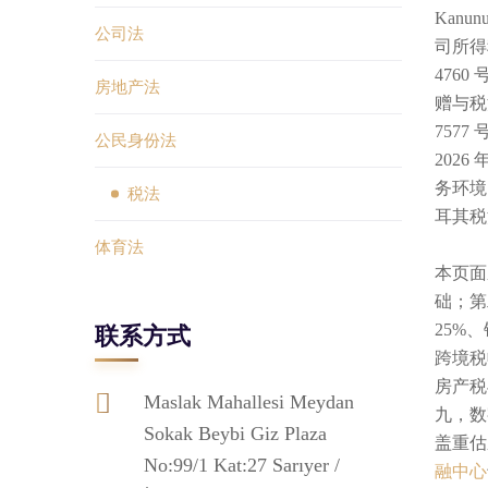
Kanu
公司法
司所得税
4760
房地产法
赠与税法》
757
公民身份法
202
务环境
税法
耳其税
体育法
本页面
础；第
25%
联系方式
跨境税
房产税
Maslak Mahallesi Meydan
九，数字
Sokak Beybi Giz Plaza
盖重估
No:99/1 Kat:27 Sarıyer /
融中心