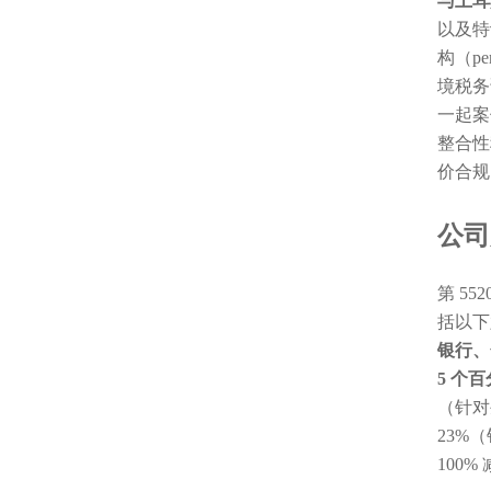
与土耳
以及特
构（p
境税务
一起案
整合性
价合规
公司
第 5
括以下
银行、
5 个
（针对
23%
100%