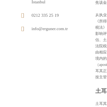
İstanbul
焦该金
0212 335 25 19
从执业
《所得
税法》
info@erguner.com.tr
影响评
估、土
法院税
由相应
境内的
（apo
耳其正式
按主管
土耳
土耳其