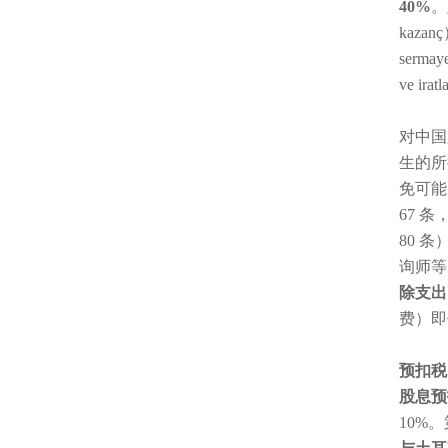
40%
。
kaza
serm
ve ira
对中国
生的所
免可能
67 
80 
询师等
除支出
费）即
预扣税
股息预
10%