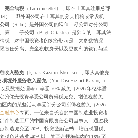
一，
完全纳税
（Tam mükellef），即在土耳其注册总部
ükellef），即外国公司在土耳其的分支机构或常设机
公司
（Şube）是外国公司的延伸：母公司对分公司
。第二，
子公司
（Bağlı Ortaklık）是独立的土耳其法
纳税。对中国投资者的实务影响是：大多数情况
限责任分离、完全税收身份以及更便利的银行与监
项股息收入豁免
（İştirak Kazancı İstisnası），即从其他完
 款 ğ 项境外服务收入豁免
（Yurt Dışı Hizmet Kazançları
以及数据处理等）享受 50% 减免（2026 年继续适
即对受财政部认定的优先投资享受公司所得税减免、增值税豁免、
），即自由区内的某些活动享受部分公司所得税豁免（2026
金融中心
专页。一位来自长春的中国制造业投资者
车零部件制造工厂的中国有限责任公司当事人。通过我
点制造减免至 20%、投资激励证书、增值税退税、
从基准 40% 以上降至合规框架内的 18% 至