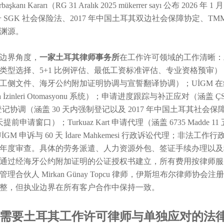
rbaşkanı Kararı（RG 31 Aralık 2025 mükerrer sayı 公布 
 号 SGK 社会保险法、2017 年中国土耳其双边社会保障协定、TMMOB 第
渊源。
边界角度，
一家土耳其律师事务所
在工作许可领域的工作清晰：
类型选择、5+1 比例评估、最低工资标准评估、专业资格预审
侧文件、海牙公约附加证明协调与宣誓翻译协调）；UİGM 在线申请代理（涵
şma İzinleri Otomasyonu 系统）；申请进度跟踪与补正应
 登记协调（涵盖 30 天内强制登记以及 2017 年中国土耳其
 天提前申请窗口）；Turkuaz Kart 申请代理（涵盖 6735 M
 UİGM 申诉与 60 天 İdare Mahkemesi 行政诉讼代理；非法工
年度审查。具体的劳务派遣、人力资源外包、签证手续办理以及
通过经海牙公约附加证明的公证授权书建立，所有费用按律师服
管理合伙人 Mirkan Günay Topcu 律师，伊斯坦布尔律师协
整，但执业边界在所有客户合作中保持一致。
需要土耳其工作许可律师与单独应对的法