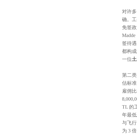
对许多
确。工
免签政策与
Madd
签待遇
都构成依
一位
土
第二类是
估标准
雇佣比
8,00
TL 
年最低
与飞行
为 3