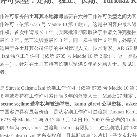
许可类型：定期、独立、长期、Turkuaz K
作许可事务的
土耳其本地律师
需要在六种工作许可类型之间为客户做出最合
作许可（依第 6735 号 Madde 10 第 1 款）。这是中国
作权。首次申请最长 1 年（实际批准期限取决于申请文件完整
长 2 年，第三次续签最长 3 年。同一雇主累计 6 年后，外籍员工有资格申
适用于在土耳其公司任职的中国管理人员、技术专家、AR-GE 研究
şma İzni 独立工作许可（依第 6735 号 Madde 10 第 2
雇主），针对在土耳其持有长期居留满 5 年的外籍人士。常见
者。
 Süresiz Çalışma İzni 长期工作许可（依第 6735 号 Ma
 8 年或者持有工作许可累计满 6 年的外籍人士。Madde 27
seçme seçilme 选举权与被选举权、kamu görevi 公职资格、aske
国客户具有显著价值，是从定期工作许可过渡到 Turkuaz Kart 之
735 号 Madde 11 与 2017 年 3 月 14 日 RG 30007 号公布的 
 3 年为 geçiş süresi 过渡期（süreli 有限期），过渡期结束前 180 
üresiz Çalışma İzni 的所有权利，且其配偶与 18 岁以下子女有