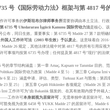
6735 号《国际劳动力法》框架与第 4817 号
作许可事务的
伊斯坦布尔律师事务所
需要协调由本土立法、行政
第 6735 号 Uluslararası İşgücü Kanunu 国际劳动力法
是核心。该法 2
0 号公布，同日生效。重要事实：第 6735 号 Madde 27 第 7 款明确
un 外国人工作许可法（2003 年生效）予以废止
。这意味着自 2016
 号 Madde 26 规定，其他法律法规中对第 4817 号的所有引用应视为对
许可事项均按第 6735 号办理；任何提及第 4817 号"现行"
35 号的章节结构涵盖：第一章 Amaç, Kapsam ve Tanımlar 目的、范围
ü Politikası 国际劳动力政策（Madde 4 至 5）；第三章 Çalışma İzni
de 6 至 22）涵盖申请、评估、类型、Turkuaz Kart 与豁免；第四章 Yön
de 23 至 25）；第五章 Çeşitli Hükümler 各项规定（Madde 2
şma İzni 工作许可为"由 Bakanlık 颁发的、在其有效期内授予
——工作许可
本身就视为居留许可
，无需单独申请居留许可。Ma
豁免视为依第 6458 号 YUKK Madde 27 的居留许可。Mad