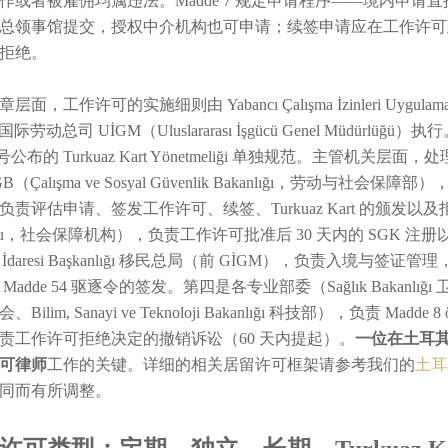
作或者被雇佣均属违法。Madde 7 规定申请程序——境内申请直接向
总领事馆提交，授权中介机构也可申请；续签申请应在工作许可到
拒绝。
层面，工作许可的实施细则由 Yabancı Çalışma İzinleri Uygu
国际劳动总司 UİGM（Uluslararası İşgücü Genel Müdürlüğü）执行
7 号公布的 Turkuaz Kart Yönetmeliği 单独规范。
GB（Çalışma ve Sosyal Güvenlik Bakanlığı，劳
责评估申请、签发工作许可、续签、Turkuaz Kart 的颁发以及拒绝决
umu，社会保障机构），负责工作许可批准后 30 天内的 SGK 注
ç İdaresi Başkanlığı 移民总局（前 GİGM），负责入境与签证
 Madde 54 驱逐令的签发。第四是各专业部委（Sağlık Bakanlığı 卫生
Bilim, Sanayi ve Teknoloji Bakanlığı 科技部），负责 Madde 8
责工作许可拒绝决定的撤销诉讼（60 天内提起）。
一位在土耳
可律师
工作的关键。详细的相关居留许可框架请参考我们的
土耳
同而有所调整。