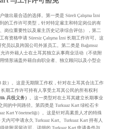
art 与工作许可豁免
适的选择。第一类是 Süreli Çalışma İzni
客户最常遇到的工作许可类型，针对特定雇主和特定岗位的有
性、岗位重要性以及雇主历史记录综合评估），第二
请 Süresiz Çalışma İzni 长期工作许可。这
员以及跨国公司外派员工。第二类是 Bağımsız
 款）。这一类型允许外籍人士在土耳其独立从事商业活动（不依附
适用情形涵盖外籍自由职业者、独立顾问以及小型企
dde 10 第 3 款）。这是无期限工作权，针对在土耳其合法工作
 规定，长期工作许可持有人享受土耳其公民的所有权利
rlik 兵役义务）
。这一类型对在土耳其建立长期事业
间的中间路径。第四类是 Turkuaz Kart 绿松石卡
Turkuaz Kart Yönetmeliği）。这是针对高素质人才的特殊
天内可申请永久 Turkuaz Kart。Turkuaz Kart 持有人
权获得依附居留许可。详细的 Turkuaz Kart 申请条件与