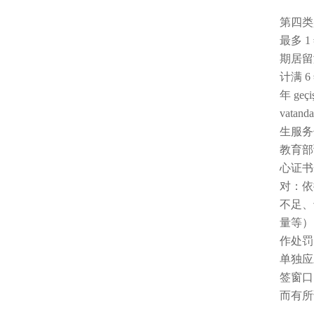
第四类是
最多 1
期居留满
计满 6
年 geç
vata
生服务领
教育部
心证书企
对：依
不足、
量等）。
作处罚
单独应
签窗口
而有所