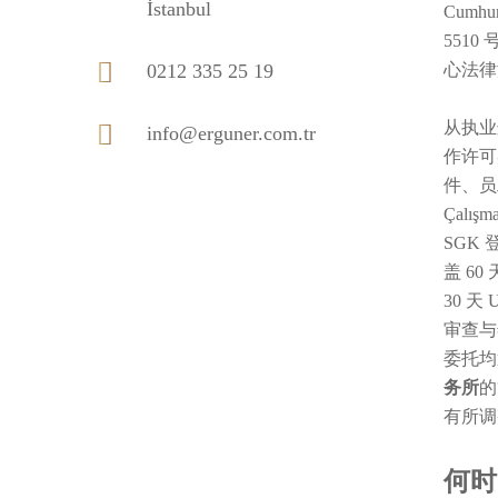
İstanbul
Cumhu
5510
0212 335 25 19
心法律
从执业
info@erguner.com.tr
作许可
件、员工
Çalı
SGK
盖 60
30 天
审查与
委托均
务所
的
有所调
何时