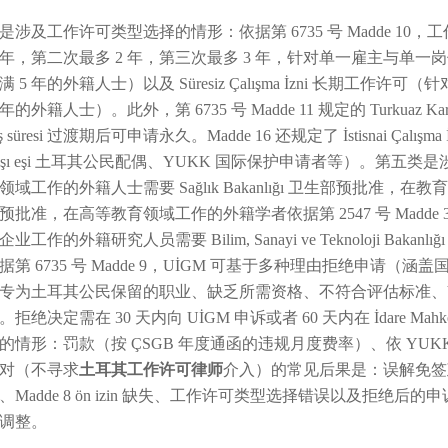
涉及工作许可类型选择的情形：依据第 6735 号 Madde 10，工作许可分
 年，第二次最多 2 年，第三次最多 3 年，针对单一雇主与单一岗位）、Ba
 5 年的外籍人士）以及 Süresiz Çalışma İzni 长期工
 年的外籍人士）。此外，第 6735 号 Madde 11 规定的 Turku
iş süresi 过渡期后可申请永久。Madde 16 还规定了 İstisnai Çalış
ndaşı eşi 土耳其公民配偶、YUKK 国际保护申请者等）。第五类是涉及
域工作的外籍人士需要 Sağlık Bakanlığı 卫生部预批准，在教育服务领
预批准，在高等教育领域工作的外籍学者依据第 2547 号 Madde 3
业工作的外籍研究人员需要 Bilim, Sanayi ve Teknoloji 
据第 6735 号 Madde 9，UİGM 可基于多种理由拒绝申
专为土耳其公民保留的职业、缺乏所需资格、不符合评估标准、YUKK M
拒绝决定需在 30 天内向 UİGM 申诉或者 60 天内在 İdare 
的情形：罚款（按 ÇSGB 年度通函的违规月度费率）、依 YUKK Ma
对（不寻求
土耳其工作许可律师
介入）的常见后果是：误解免签政
、Madde 8 ön izin 缺失、工作许可类型选择错误以及拒
调整。