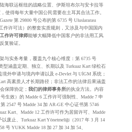
陆海联运枢纽的战略位置、伊斯坦布尔与安卡拉等
资活跃度，使得每年大量中国公民需要在土耳其合法工作。
第 29800 号公布的第 6735 号 Uluslararası
 号外国人工作许可法）的整套实质规则，又涉及与中国国内
工作许可律师
能够大幅降低中国客户的非法用工风
反复验证。
实务考量，覆盖九个核心维度：第 6735 号
作许可类型涵盖定期、独立、长期以及 Turkuaz Kart 绿松石
外申请与境内申请以及 e-Devlet 与 UİGM 系统；
Kart 高素质人才长期路径；非法工作的法律后果涵盖
社会保障协定；
我们的律师事务所
的执业方法。内容
G 29800 号生效）的 Madde 6 工作许可强制性、Madde 7 申
2547 号 Madde 34 加 AR-GE 中心证书第 5746
uaz Kart、Madde 12 工作许可作为居留许可、Madde
、Turkuaz Kart Yönetmeliği（2017 年 3 月 14
 6458 号 YUKK Madde 18 加 27 加 34 加 54、