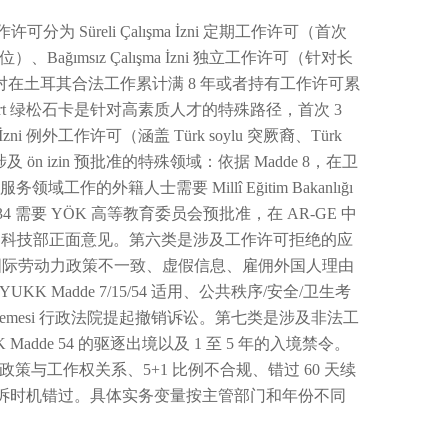
为 Süreli Çalışma İzni 定期工作许可（首次
ğımsız Çalışma İzni 独立工作许可（针对长
作许可（针对在土耳其合法工作累计满 8 年或者持有工作许可累
az Kart 绿松石卡是针对高素质人才的特殊路径，首次 3
ma İzni 例外工作许可（涵盖 Türk soylu 突厥裔、Türk
 ön izin 预批准的特殊领域：依据 Madde 8，在卫
域工作的外籍人士需要 Millî Eğitim Bakanlığı
4 需要 YÖK 高等教育委员会预批准，在 AR-GE 中
Bakanlığı 科技部正面意见。第六类是涉及工作许可拒绝的应
请（涵盖国际劳动力政策不一致、虚假信息、雇佣外国人理由
adde 7/15/54 适用、公共秩序/安全/卫生考
Mahkemesi 行政法院提起撤销诉讼。第七类是涉及非法工
dde 54 的驱逐出境以及 1 至 5 年的入境禁令。
策与工作权关系、5+1 比例不合规、错过 60 天续
绝后的申诉时机错过。具体实务变量按主管部门和年份不同