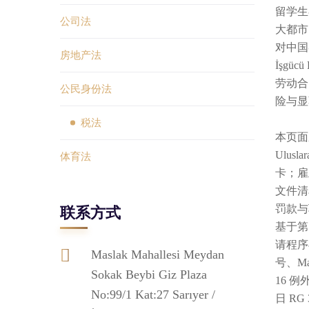
留学生
公司法
大都市
对中国客
房地产法
İşg
劳动合
公民身份法
险与显
税法
本页面
Ulus
体育法
卡；雇
文件清
罚款与
联系方式
基于第 6
请程序与
Maslak Mahallesi Meydan
号、Ma
Sokak Beybi Giz Plaza
16 例外
No:99/1 Kat:27 Sarıyer /
日 RG 3