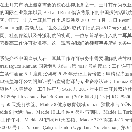
在土耳其市场上最常需要的核心法律服务之一。土耳其作为欧亚
的国际企业聚集以及 Belt and Road 倡议背景下的中国投
户而言，进入土耳其工作市场既涉及 2016 年 8 月 13 日 Resmî Gazete 
ücü Kanunu 国际劳动力法（生效后立即取代了旧的第 4817
同、社会保险以及外派制度的协调。一位事前精细介入的
土耳其
著提高工作许可批准率。这一观察在
我们的律师事务所
的实务中
系统介绍中国当事人在土耳其工作许可事务中需要理解的法律框架与
lararası İşgücü Kanunu 国际劳动力法与第 4817 号的废止；工
主条件涵盖 5+1 雇佣比例与 2026 年最低工资倍数；申请程序涵盖境
单涵盖海牙公约附加证明与宣誓翻译与专业资格认证；Turkuaz 
驱逐与入境禁令；工作许可与 SGK 加 2017 年中国土耳其双边
735 号 Uluslararası İşgücü Kanunu（2016 年 8 月 13 日 R
 60 天提前续签、Madde 8 健康教育领域 ön izin 预批准与 YÖK 第 
dde 9 拒绝理由、Madde 10 工作许可类型与期限、Madde 11 Turk
工作许可、Madde 24 护照 60 天差额、Madde 27/7 将第 4817 号予以废止
0007 号）、Yabancı Çalışma İzinleri Uygulama Yönetmeliği、第