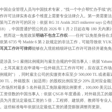
中国企业管理人员与中国技术专家，"找一个中介帮忙办手续"
作许可法律实务在多个维度上需要专业法律介入。第一类需要法律介入的
工作许可的区分：依据 RG 31 Aralık 2025 mükerrer sayı 公布的 
e 18），中国普通护照公民自 2026 年 1 月 2 日起在每 180 天内累计最多
。然而这一免签政策
明确不包含工作权
——任何"以免签身份在
第 6735 号 Madde 6 第 2 款规定的非法工作，可能导致依 YUK
耳其工作许可律师
能够在入境前精细评估工作许可路径并避免免
涉及 5+1 雇佣比例规则与雇主合规的中国当事人：依据 Yabancı Çalışma İz
，土耳其雇主在申请每一位外籍员工工作许可时，应在该工作场所雇佣
例规则"），同时雇主公司的实缴资本应至少 500,000 TL 或者最
0,000 TL，外籍股东（如适用）的股权比例应至少 20% 且对应金额至少 
的工作场所对最多 5 名外籍员工免除雇佣比例要求，100,000 美
工资倍数的中国当事人：依据 ÇSGB 年度通函，对外籍员工
员为月度法定最低工资的 5 倍，工程师、建筑师、教师等专业人员
 倍。这些标准每年依据法定最低工资的通货膨胀调整而更新。