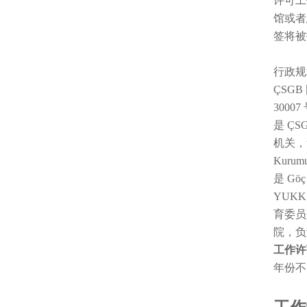
许可工
馆或者
签将被
行政规章
ÇSGB 
3000
是 ÇS
机关，负
Kur
是 Gö
YUKK
育委员会、
院，负
工作许
年份不