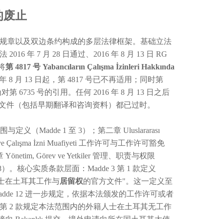
的废止
规章以及双边条约构成的多层法律框架。基础立法
016 年 7 月 28 日通过、2016 年 8 月 13 日 RG
将
第 4817 号 Yabancıların Çalışma İzinleri Hakkında
 年 8 月 13 日起，第 4817 号已不再适用；同时第
第 6735 号的引用。任何 2016 年 8 月 13 日之后
的法律文件（包括早期翻译和咨询资料）都已过时。
与定义（Madde 1 至 3）；第二章 Uluslararası
 ve Çalışma İzni Muafiyeti 工作许可与工作许可豁免
etim, Görev ve Yetkiler 管理、职责与权限
6 至 28）。核心实质条款层面：Madde 3 第 1 款定义
外籍人士在土耳其工作与
居留权
的官方文件"。这一定义至
dde 12 进一步规定，依据本法颁发的工作许可或者
de 6 第 2 款规定本法范围内的外籍人士在土耳其无工作