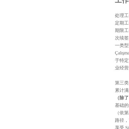
工作
处理工
定期工
期限工
次续签最
一类型
Çalı
于特定
业经营
第三类是
累计满
（除了 
基础的中
（依第 6
路径，前
享受 S