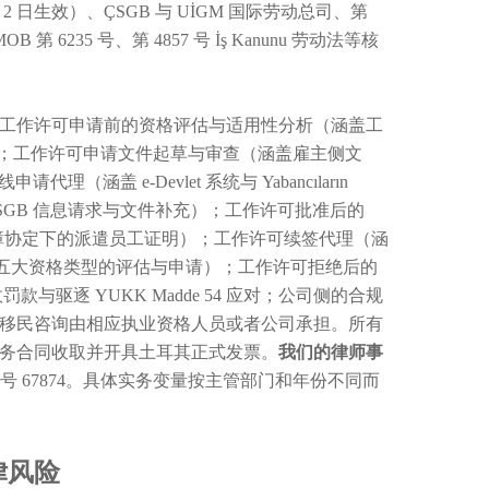
2026 年 1 月 2 日生效）、ÇSGB 与 UİGM 国际劳动总司、第
 6235 号、第 4857 号 İş Kanunu 劳动法等核
工作许可申请前的资格评估与适用性分析（涵盖工
）；工作许可申请文件起草与审查（涵盖雇主侧文
盖 e-Devlet 系统与 Yabancıların
对（涵盖 ÇSGB 信息请求与文件补充）；工作许可批准后的
社会保障协定下的派遣员工证明）；工作许可续签代理（涵
adde 11 五大资格类型的评估与申请）；工作许可拒绝后的
作行政罚款与驱逐 YUKK Madde 54 应对；公司侧的合规
移民咨询由相应执业资格人员或者公司承担。所有
务合同收取并开具土耳其正式发票。
我们的律师事
会注册号 67874。具体实务变量按主管部门和年份不同而
律风险