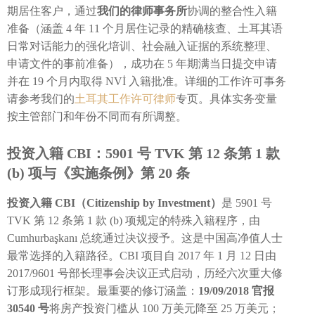
期居住客户，通过
我们的律师事务所
协调的整合性入籍
准备（涵盖 4 年 11 个月居住记录的精确核查、土耳其语
日常对话能力的强化培训、社会融入证据的系统整理、
申请文件的事前准备），成功在 5 年期满当日提交申请
并在 19 个月内取得 NVİ 入籍批准。详细的工作许可事务
请参考我们的
土耳其工作许可律师
专页。具体实务变量
按主管部门和年份不同而有所调整。
投资入籍 CBI：5901 号 TVK 第 12 条第 1 款
(b) 项与《实施条例》第 20 条
投资入籍 CBI（Citizenship by Investment）
是 5901 号
TVK 第 12 条第 1 款 (b) 项规定的特殊入籍程序，由
Cumhurbaşkanı 总统通过决议授予。这是中国高净值人士
最常选择的入籍路径。CBI 项目自 2017 年 1 月 12 日由
2017/9601 号部长理事会决议正式启动，历经六次重大修
订形成现行框架。最重要的修订涵盖：
19/09/2018 官报
30540 号
将房产投资门槛从 100 万美元降至 25 万美元；