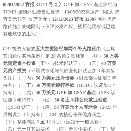
06/01/2022 官报 31711 号
引入 GYF 加 GSYF 基金路径与
TCMB 强制外汇结售汇要求；
13/05/2022
将房产门槛从 25
万美元升至 40 万美元；
12/12/2023 官报 32397 号
对房产
路径施加关键限制（仅限公寓产权、楼层使用权或已建
有建筑物的土地）。
CBI 投资入籍的
五大主要路径加两个补充路径
由《土耳
其国籍法实施条例》第 20 条第 2 款规定：（甲）
50 万美
元固定资本投资
（工业与技术部认证）；（乙）
40 万美
元房产投资
（环境城市化与气候变化部认证加 3 年禁售
备注）；（丙）
50 万美元政府债券
（财政部认证加 3 年
持有）；（丁）
50 万美元银行存款
（BDDK 认证加 3 年
持有）；（戊）
50 万美元 GYF 加 GSYF 基金
（SPK 认
证加 3 年持有）；（己）
50 名土耳其公民就业创造
（ÇSGB 认证）；（庚）
50 万美元个人养老金
（2023 年
后增设加 3 年持有）。CBI 的核心程序优势涵盖：
（甲）整体周期 9 至 12 个月（远短于一般入籍）；
（乙）无土耳其语要求；（丙）无居住要求；（丁）配