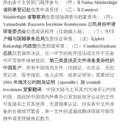
序由多个主管部门顺序参与：（甲）
İl Nüfus Müdürlüğü
省民事登记处
负责申请受理；（乙）
İl Emniyet
Müdürlüğü 省警察局
负责现场调查与档案查询；（丙）
Vatandaşlık Başvuru İnceleme Komisyonu 公民身份申请
审查委员会
负责面谈程序（仅婚姻入籍）；（丁）
NVİ
户籍与国籍事务总局
负责综合审查；（戊）
İçişleri
Bakanlığı 内政部
负责部级审查；（己）
Cumhurbaşkanı
总统
负责最终决议。任一环节的程序违法或文件不完备
均可导致申请被驳回。
第三类是涉及文件准备复杂性的
中国客户
。所有中国境内文件（结婚证、出生证、无犯
罪记录、医学报告、收入证明、税务证明等）需要经过
1961 年海牙公约附加证明（apostille）加 yeminli
tercüman 宣誓翻译
。中国大陆与土耳其均为海牙公约缔
约国，因此经中国境内外事办公室加贴海牙认证的文件
可直接在土耳其使用，无需领事认证。但实务中文件准
备的合规细节繁多，单一文件的遗漏或翻译瑕疵可能导
致申请受理被推迟数月。