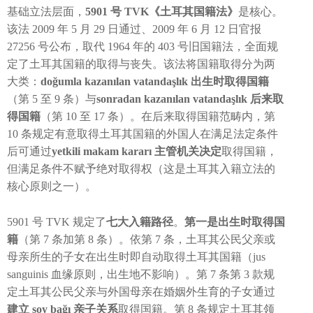
基础立法层面，
5901 号 TVK《土耳其国籍法》
是核心。
该法 2009 年 5 月 29 日通过、2009 年 6 月 12 日官报
27256 号公布，取代 1964 年的 403 号旧国籍法，全面规
定了土耳其国籍的取得与丧失。该法将国籍取得分为两
大类：
doğumla kazanılan vatandaşlık 出生时取得国籍
（第 5 至 9 条）与
sonradan kazanılan vatandaşlık 后来取
得国籍
（第 10 至 17 条）。在后来取得国籍范畴内，第
10 条规定有意取得土耳其国籍的外国人在满足法定条件
后可通过
yetkili makam kararı 主管机关决定
取得国籍，
但满足条件不赋予绝对取得权（这是土耳其入籍立法的
核心原则之一）。
5901 号 TVK 规定了
七大入籍路径
。
第一是出生时取得国
籍
（第 7 条加第 8 条）。依第 7 条，土耳其公民父亲或
母亲所生的子女在出生时即自动取得土耳其国籍（jus
sanguinis 血缘原则，出生地不影响）。第 7 条第 3 款规
定土耳其公民父亲与外国母亲在婚姻外生育的子女通过
建立 soy bağı 亲子关系
取得国籍。第 8 条规定土耳其领