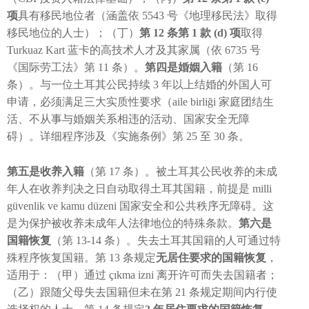
项
具有移民地位者（涵盖依 5543 号《地理移民法》取得
移民地位的人士）；（丁）
第 12 条第 1 款 (d) 项
取得
Turkuaz Kart 蓝卡的高技术人才及其家属（依 6735 号
《国际劳工法》第 11 条）。
第四是婚姻入籍
（第 16
条）。与一位土耳其公民持续 3 年以上结婚的外国人可
申请，必须满足三大实质性要求（aile birliği 家庭团结生
活、不从事与婚姻关系相违的活动、国家安全无障
碍）。详细程序涉及《实施条例》第 25 至 30 条。
第五是收养入籍
（第 17 条）。被土耳其公民收养的未成
年人在收养判决之日自动取得土耳其国籍，前提是 milli
güvenlik ve kamu düzeni 国家安全和公共秩序无障碍。这
是为保护被收养未成年人法律地位的特殊条款。
第六是
国籍恢复
（第 13-14 条）。失去土耳其国籍的人可通过特
殊程序恢复国籍。第 13 条规定
无居住要求的国籍恢复
，
适用于：（甲）通过 çıkma izni 离开许可而失去国籍者；
（乙）跟随父母失去国籍但未在第 21 条规定期间内行使