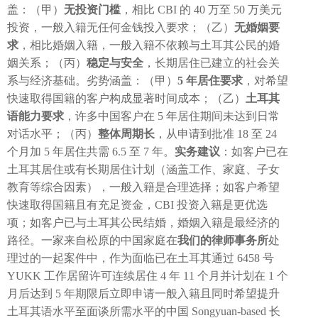
盖：（甲）
无投资门槛
，相比 CBI 的 40 万至 50 万美元
投资，一般入籍无任何金钱投入要求；（乙）
无婚姻要
求
，相比婚姻入籍，一般入籍不依赖与土耳其公民的婚
姻关系；（丙）
稳定与安全
，长期居住已建立的社会关
系与经济基础。劣势涵盖：（甲）
5 年居住要求
，对希望
快速取得国籍的客户构成显著时间成本；（乙）
土耳其
语能力要求
，许多中国客户在 5 年居住期间未达到日常
对话水平；（丙）
整体周期长
，从申请到批准 18 至 24
个月加 5 年居住共需 6.5 至 7 年。
实务建议
：如客户已在
土耳其居住或有长期居住计划（涵盖工作、家庭、子女
教育等综合因素），一般入籍是合理选择；如客户希望
快速取得国籍且有充足资金，CBI 投资入籍是更优选
项；如客户已与土耳其公民结婚，婚姻入籍是最经济的
路径。一家来自松原的中国家庭在
我们的律师事务所
处
理过的一起案件中，作为面临已在土耳其通过 6458 号
YUKK 工作居留许可连续居住 4 年 11 个月并计划在 1 个
月后达到 5 年期限后立即申请一般入籍且同时希望提升
土耳其语水平至面谈所需水平的中国 Songyuan-based 长