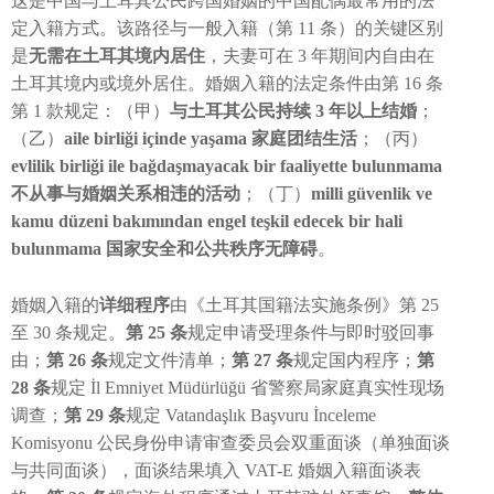
这是中国与土耳其公民跨国婚姻的中国配偶最常用的法
定入籍方式。该路径与一般入籍（第 11 条）的关键区别
是
无需在土耳其境内居住
，夫妻可在 3 年期间内自由在
土耳其境内或境外居住。婚姻入籍的法定条件由第 16 条
第 1 款规定：（甲）
与土耳其公民持续 3 年以上结婚
；
（乙）
aile birliği içinde yaşama 家庭团结生活
；（丙）
evlilik birliği ile bağdaşmayacak bir faaliyette bulunmama
不从事与婚姻关系相违的活动
；（丁）
milli güvenlik ve
kamu düzeni bakımından engel teşkil edecek bir hali
bulunmama 国家安全和公共秩序无障碍
。
婚姻入籍的
详细程序
由《土耳其国籍法实施条例》第 25
至 30 条规定。
第 25 条
规定申请受理条件与即时驳回事
由；
第 26 条
规定文件清单；
第 27 条
规定国内程序；
第
28 条
规定 İl Emniyet Müdürlüğü 省警察局家庭真实性现场
调查；
第 29 条
规定 Vatandaşlık Başvuru İnceleme
Komisyonu 公民身份申请审查委员会双重面谈（单独面谈
与共同面谈），面谈结果填入 VAT-E 婚姻入籍面谈表