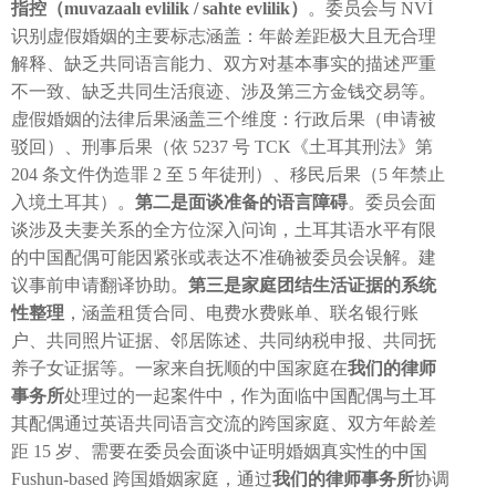
指控（muvazaalı evlilik / sahte evlilik）
。委员会与 NVİ
识别虚假婚姻的主要标志涵盖：年龄差距极大且无合理
解释、缺乏共同语言能力、双方对基本事实的描述严重
不一致、缺乏共同生活痕迹、涉及第三方金钱交易等。
虚假婚姻的法律后果涵盖三个维度：行政后果（申请被
驳回）、刑事后果（依 5237 号 TCK《土耳其刑法》第
204 条文件伪造罪 2 至 5 年徒刑）、移民后果（5 年禁止
入境土耳其）。
第二是面谈准备的语言障碍
。委员会面
谈涉及夫妻关系的全方位深入问询，土耳其语水平有限
的中国配偶可能因紧张或表达不准确被委员会误解。建
议事前申请翻译协助。
第三是家庭团结生活证据的系统
性整理
，涵盖租赁合同、电费水费账单、联名银行账
户、共同照片证据、邻居陈述、共同纳税申报、共同抚
养子女证据等。一家来自抚顺的中国家庭在
我们的律师
事务所
处理过的一起案件中，作为面临中国配偶与土耳
其配偶通过英语共同语言交流的跨国家庭、双方年龄差
距 15 岁、需要在委员会面谈中证明婚姻真实性的中国
Fushun-based 跨国婚姻家庭，通过
我们的律师事务所
协调