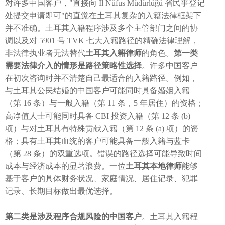
对许多中国客户，"直接向 İl Nüfus Müdürlüğü 省民事登记
处提交申请即可"的直觉在土耳其复杂的入籍法律框架下
并不准确。土耳其入籍程序涉及多个主管部门之间的协
调以及对 5901 号 TVK 七大入籍路径的精确法律理解，
非法律执业者无法替代
土耳其入籍律师
的角色。
第一类
需要法律介入的情形是路径策略性选择
。许多中国客户
在初次咨询时并不清楚自己最适合的入籍路径。例如，
与土耳其公民结婚的中国客户可能同时具备婚姻入籍
（第 16 条）与一般入籍（第 11 条，5 年居住）的资格；
高净值人士可能同时具备 CBI 投资入籍（第 12 条 (b)
项）与对土耳其有特殊贡献入籍（第 12 条 (a) 项）的资
格；具有土耳其血统的客户可能具备一般入籍与蓝卡
（第 28 条）的双重选项。错误的路径选择可能导致时间
成本与经济成本的显著浪费。一位
土耳其本地律师
能够
基于客户的具体财务状况、家庭情况、居住记录、犯罪
记录、长期目标做出最优选择。
第二类是涉及程序合规风险的中国客户
。土耳其入籍程