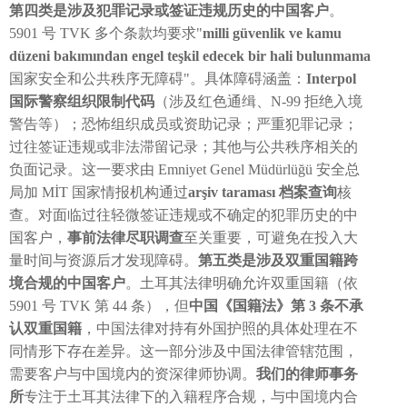
第四类是涉及犯罪记录或签证违规历史的中国客户
。
5901 号 TVK 多个条款均要求"
milli güvenlik ve kamu
düzeni bakımından engel teşkil edecek bir hali bulunmama
国家安全和公共秩序无障碍"。具体障碍涵盖：
Interpol
国际警察组织限制代码
（涉及红色通缉、N-99 拒绝入境
警告等）；恐怖组织成员或资助记录；严重犯罪记录；
过往签证违规或非法滞留记录；其他与公共秩序相关的
负面记录。这一要求由 Emniyet Genel Müdürlüğü 安全总
局加 MİT 国家情报机构通过
arşiv taraması 档案查询
核
查。对面临过往轻微签证违规或不确定的犯罪历史的中
国客户，
事前法律尽职调查
至关重要，可避免在投入大
量时间与资源后才发现障碍。
第五类是涉及双重国籍跨
境合规的中国客户
。土耳其法律明确允许双重国籍（依
5901 号 TVK 第 44 条），但
中国《国籍法》第 3 条不承
认双重国籍
，中国法律对持有外国护照的具体处理在不
同情形下存在差异。这一部分涉及中国法律管辖范围，
需要客户与中国境内的资深律师协调。
我们的律师事务
所
专注于土耳其法律下的入籍程序合规，与中国境内合