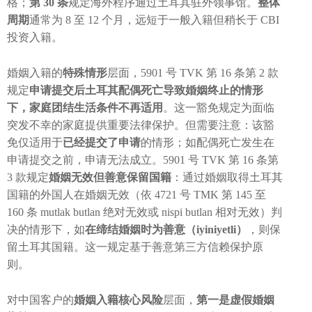
格；
第 30 条
规定海外程序通过土耳其驻外领事馆。
整体
周期
通常为 8 至 12 个月，远短于一般入籍但稍长于 CBI
投资入籍。
婚姻入籍的
特殊情形
层面，5901 号 TVK 第 16 条第 2 款
规定
申请提交后土耳其配偶死亡导致婚姻终止的情形
下，家庭团结生活条件不再适用
。这一豁免规定为面临
突发不幸的家庭提供重要法律保护。但需要注意：该豁
免仅适用于
已经提交了申请
的情形；如配偶死亡发生在
申请提交之前，申请无法成立。5901 号 TVK 第 16 条第
3 款规定
婚姻无效但善意保留国籍
：通过婚姻取得土耳其
国籍的外国人在婚姻无效（依 4721 号 TMK 第 145 至
160 条 mutlak butlan 绝对无效或 nispi butlan 相对无效）判
决的情形下，如
在缔结婚姻时为善意（iyiniyetli）
，则保
留土耳其国籍。这一规定基于善意第三方信赖保护原
则。
对中国客户的
婚姻入籍核心风险
层面，
第一是虚假婚姻