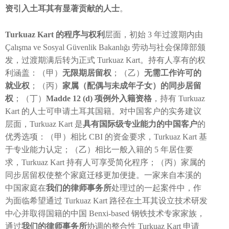
资引入土耳其有显著贡献的人士
。
Turkuaz Kart 的程序与权利
层面，初始 3 年过渡期内由
Çalışma ve Sosyal Güvenlik Bakanlığı 劳动与社会保障部颁
发，过渡期满后转为正式 Turkuaz Kart。持有人享有的权
利涵盖：（甲）
无限期居留权
；（乙）
无需工作许可的
就业权
；（丙）
家属（配偶与未成年子女）的同步居留
权
；（丁）
Madde 12 (d) 项例外入籍资格
，持有 Turkuaz
Kart 的人士可申请土耳其国籍。对中国客户的实务建议
层面，Turkuaz Kart 是
具有国际级专业能力的中国客户
的
优秀选项：（甲）相比 CBI 的资金要求，Turkuaz Kart 基
于专业能力认定；（乙）相比一般入籍的 5 年居住要
求，Turkuaz Kart 持有人可享受简化程序；（丙）家属的
同步居留权使整个家庭迁移更加便捷。一家来自本溪的
中国家庭在
我们的律师事务所
处理过的一起案件中，作
为面临希望通过 Turkuaz Kart 路径在土耳其设立技术研发
中心并取得国籍的中国 Benxi-based 钢铁技术专家家族，
通过
我们的律师事务所
协调的整合性 Turkuaz Kart 申请