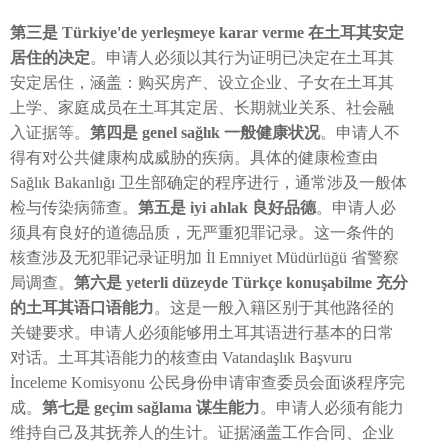
第三是 Türkiye'de yerleşmeye karar verme 在土耳其安定
居住的决定
。申请人必须以其行为证明已决定在土耳其
安定居住，涵盖：购买房产、设立企业、子女在土耳其
上学、家庭成员在土耳其定居、长期就业关系、社会融
入证据等。
第四是 genel sağlık 一般健康状况
。申请人不
得有对公共健康构成威胁的疾病。具体的健康检查由
Sağlık Bakanlığı 卫生部确定的程序进行，通常涉及一般体
检与传染病筛查。
第五是 iyi ahlak 良好品德
。申请人必
须具有良好的道德品质，无严重犯罪记录。这一条件的
核查涉及无犯罪记录证明加 İl Emniyet Müdürlüğü 省警察
局调查。
第六是 yeterli düzeyde Türkçe konuşabilme 充分
的土耳其语口语能力
。这是一般入籍区别于其他路径的
关键要求。申请人必须能够用土耳其语进行基本的日常
对话。土耳其语能力的核查由 Vatandaşlık Başvuru
İnceleme Komisyonu 公民身份申请审查委员会面谈程序完
成。
第七是 geçim sağlama 谋生能力
。申请人必须有能力
维持自己及其抚养人的生计。证据涵盖工作合同、企业