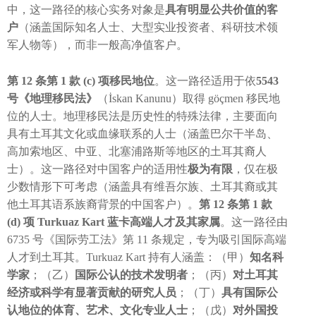
中，这一路径的核心实务对象是
具有明显公共价值的客
户
（涵盖国际知名人士、大型实业投资者、科研技术领
军人物等），而非一般高净值客户。
第 12 条第 1 款 (c) 项移民地位
。这一路径适用于依
5543
号《地理移民法》
（İskan Kanunu）取得 göçmen 移民地
位的人士。地理移民法是历史性的特殊法律，主要面向
具有土耳其文化或血缘联系的人士（涵盖巴尔干半岛、
高加索地区、中亚、北塞浦路斯等地区的土耳其裔人
士）。这一路径对中国客户的适用性
极为有限
，仅在极
少数情形下可考虑（涵盖具有维吾尔族、土耳其裔或其
他土耳其语系族裔背景的中国客户）。
第 12 条第 1 款
(d) 项 Turkuaz Kart 蓝卡高端人才及其家属
。这一路径由
6735 号《国际劳工法》第 11 条规定，专为吸引国际高端
人才到土耳其。Turkuaz Kart 持有人涵盖：（甲）
知名科
学家
；（乙）
国际公认的技术发明者
；（丙）
对土耳其
经济或科学有显著贡献的研究人员
；（丁）
具有国际公
认地位的体育、艺术、文化专业人士
；（戊）
对外国投