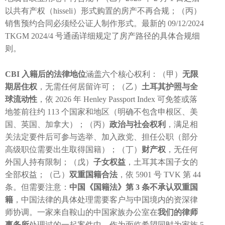
以共有产权（hisseli）形式购置的房产不再合规；（丙）
销售预约合同必须经公证人制作形式。最新的 09/12/2024
TKGM 2024/4 号通函详细规定了房产路径的具体合规细
则。
CBI 入籍后的法律地位
涵盖六个核心权利：（甲）
无限
期居住权
，无需任何居留许可；（乙）
土耳其护照与全
球流动性
，依 2026 年 Henley Passport Index 可免签或落
地签前往约 113 个国家和地区（明确不包含申根区、美
国、英国、加拿大）；（丙）
政治与社会权利
，满足相
关法定要件后可参与选举、加入政党、担任公职（部分
高级职位需要出生取得国籍）；（丁）
财产权
，无任何
外国人持有限制；（戊）
子女权益
，土耳其本国子女的
全部权益；（己）
双重国籍合法
，依 5901 号 TVK 第 44
条。但需要注意：
中国《国籍法》第 3 条不承认双重国
籍
，中国法律的具体处理需要客户与中国境内的资深律
师协调。一家来自鞍山的中国家族办公室在
我们的律师
事务所
处理过的一起案件中，作为面临希望同时为家族 5