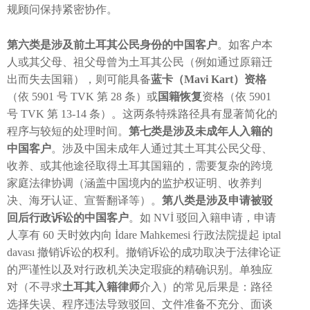
规顾问保持紧密协作。
第六类是涉及前土耳其公民身份的中国客户
。如客户本
人或其父母、祖父母曾为土耳其公民（例如通过原籍迁
出而失去国籍），则可能具备
蓝卡（Mavi Kart）资格
（依 5901 号 TVK 第 28 条）或
国籍恢复
资格（依 5901
号 TVK 第 13-14 条）。这两条特殊路径具有显著简化的
程序与较短的处理时间。
第七类是涉及未成年人入籍的
中国客户
。涉及中国未成年人通过其土耳其公民父母、
收养、或其他途径取得土耳其国籍的，需要复杂的跨境
家庭法律协调（涵盖中国境内的监护权证明、收养判
决、海牙认证、宣誓翻译等）。
第八类是涉及申请被驳
回后行政诉讼的中国客户
。如 NVİ 驳回入籍申请，申请
人享有 60 天时效内向 İdare Mahkemesi 行政法院提起 iptal
davası 撤销诉讼的权利。撤销诉讼的成功取决于法律论证
的严谨性以及对行政机关决定瑕疵的精确识别。单独应
对（不寻求
土耳其入籍律师
介入）的常见后果是：路径
选择失误、程序违法导致驳回、文件准备不充分、面谈