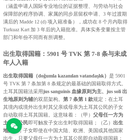
（涵盖申请人国际专业地位的证据整理、与劳动与社会
保障部的程序协调、家属的同步居留权申请、3 年过渡期
满后的 Madde 12 (d) 项入籍准备），成功在 8 个月内取得
Turkuaz Kart 加 3 年后的入籍批准。具体实务变量按主管
部门和年份不同而有所调整。
出生取得国籍：5901 号 TVK 第 7-8 条与未成
年人入籍
出生取得国籍（doğumla kazanılan vatandaşlık）
是 5901
号 TVK 第 7 条加第 8 条规定的最基础的国籍取得方式。
土耳其国籍法采用
jus sanguinis 血缘原则为主、jus soli 出
生地原则为辅
的双层架构。
第 7 条第 1 款
规定：在土耳
其境内或境外出生时其父亲或母亲为土耳其公民的子女
自动取得土耳其国籍。这意味着：（甲）
父母任一方为
土耳其公民
即可触发子女出生时取得国籍；（乙）
出生
地无关
，子女即使在中国大陆、欧洲、美国或其他国家
出生，只要父母任一方为土耳其公民即自动取得国籍；