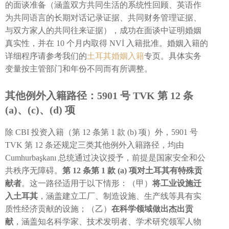
的面谈准备（涵盖双方共同生活的系统性回顾、英语作
为共同语言的长期对话记录证据、共同财务管理证据、
与双方家人的共同往来证据），成功在面谈中证明婚姻
真实性，并在 10 个月内取得 NVİ 入籍批准。婚姻入籍的
详细程序请参考我们的
土耳其婚姻入籍
专页。具体实务
变量按主管部门和年份不同而有所调整。
其他例外入籍路径：5901 号 TVK 第 12 条
(a)、(c)、(d) 项
除 CBI 投资入籍（第 12 条第 1 款 (b) 项）外，5901 号
TVK 第 12 条还规定三类其他例外入籍路径，均由
Cumhurbaşkanı 总统通过决议授予，前提是国家安全和公
共秩序无障碍。
第 12 条第 1 款 (a) 项对土耳其有特殊贡
献者
。这一路径适用于以下情形：（甲）
将工业设施迁
入土耳其
，涵盖建立工厂、制造设施、生产线等具有实
质性经济贡献的设施；（乙）
在科学领域做出杰出贡
献
，涵盖知名科学家、技术发明者、学术研究领军人物