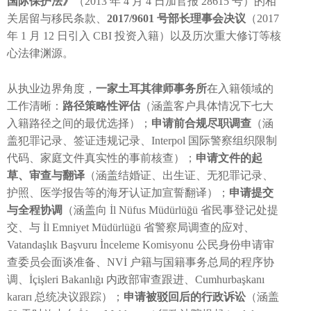
国际保护法》
（2013 年 4 月 4 日加官报 28615 号）的相
关居留与移民条款、
2017/9601 号部长理事会决议
（2017
年 1 月 12 日引入 CBI 投资入籍）以及历次重大修订等核
心法律渊源。
从执业边界角度，
一家土耳其律师事务所
在入籍领域的
工作清晰：
路径策略性评估
（涵盖客户具体情况下七大
入籍路径之间的最优选择）；
申请前合规尽职调查
（涵
盖犯罪记录、签证违规记录、Interpol 国际警察组织限制
代码、家庭文件真实性的事前核查）；
申请文件的起
草、审查与翻译
（涵盖结婚证、出生证、无犯罪记录、
护照、医学报告等的海牙认证加宣誓翻译）；
申请提交
与全程协调
（涵盖向 İl Nüfus Müdürlüğü 省民事登记处提
交、与 İl Emniyet Müdürlüğü 省警察局调查的应对、
Vatandaşlık Başvuru İnceleme Komisyonu 公民身份申请审
查委员会面谈准备、NVİ 户籍与国籍事务总局的程序协
调、İçişleri Bakanlığı 内政部审查跟进、Cumhurbaşkanı
kararı 总统决议跟踪）；
申请被驳回后的行政诉讼
（涵盖