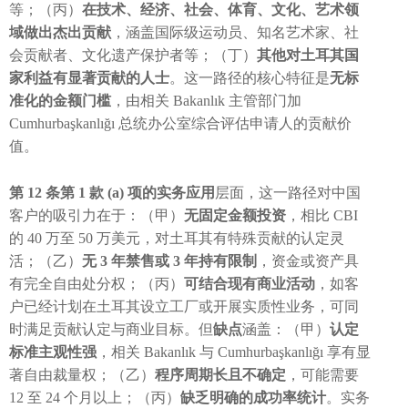
等；（丙）
在技术、经济、社会、体育、文化、艺术领
域做出杰出贡献
，涵盖国际级运动员、知名艺术家、社
会贡献者、文化遗产保护者等；（丁）
其他对土耳其国
家利益有显著贡献的人士
。这一路径的核心特征是
无标
准化的金额门槛
，由相关 Bakanlık 主管部门加
Cumhurbaşkanlığı 总统办公室综合评估申请人的贡献价
值。
第 12 条第 1 款 (a) 项的实务应用
层面，这一路径对中国
客户的吸引力在于：（甲）
无固定金额投资
，相比 CBI
的 40 万至 50 万美元，对土耳其有特殊贡献的认定灵
活；（乙）
无 3 年禁售或 3 年持有限制
，资金或资产具
有完全自由处分权；（丙）
可结合现有商业活动
，如客
户已经计划在土耳其设立工厂或开展实质性业务，可同
时满足贡献认定与商业目标。但
缺点
涵盖：（甲）
认定
标准主观性强
，相关 Bakanlık 与 Cumhurbaşkanlığı 享有显
著自由裁量权；（乙）
程序周期长且不确定
，可能需要
12 至 24 个月以上；（丙）
缺乏明确的成功率统计
。实务