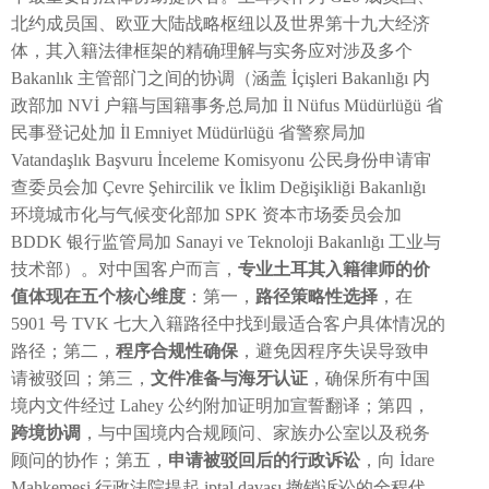
北约成员国、欧亚大陆战略枢纽以及世界第十九大经济
体，其入籍法律框架的精确理解与实务应对涉及多个
Bakanlık 主管部门之间的协调（涵盖 İçişleri Bakanlığı 内
政部加 NVİ 户籍与国籍事务总局加 İl Nüfus Müdürlüğü 省
民事登记处加 İl Emniyet Müdürlüğü 省警察局加
Vatandaşlık Başvuru İnceleme Komisyonu 公民身份申请审
查委员会加 Çevre Şehircilik ve İklim Değişikliği Bakanlığı
环境城市化与气候变化部加 SPK 资本市场委员会加
BDDK 银行监管局加 Sanayi ve Teknoloji Bakanlığı 工业与
技术部）。对中国客户而言，
专业土耳其入籍律师的价
值体现在五个核心维度
：第一，
路径策略性选择
，在
5901 号 TVK 七大入籍路径中找到最适合客户具体情况的
路径；第二，
程序合规性确保
，避免因程序失误导致申
请被驳回；第三，
文件准备与海牙认证
，确保所有中国
境内文件经过 Lahey 公约附加证明加宣誓翻译；第四，
跨境协调
，与中国境内合规顾问、家族办公室以及税务
顾问的协作；第五，
申请被驳回后的行政诉讼
，向 İdare
Mahkemesi 行政法院提起 iptal davası 撤销诉讼的全程代