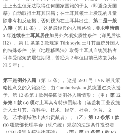
土上出生但无法取得任何国家国籍的子女（即避免无国
籍）自动取得土耳其国籍；在土耳其领土上发现的儿童
除非有相反证据，否则视为在土耳其出生。
第二是一般
入籍
（第 11 条）。这是最经典的入籍路径，要求
申请前
5 年连续在土耳其居住
加另外六项实质性条件（详见后续
H2）。第 11 条第 2 款规定 Türk soylu 土耳其血统外国人
的特殊条件（依《地理移民法》取得土耳其血统资格者
可享受缩短的居住期限，曾经为 2 年但目前已恢复为标
准 5 年）。
第三是例外入籍
（第 12 条）。这是 5901 号 TVK 最具策
略性意义的入籍路径，由 Cumhurbaşkanı 总统通过决议授
予。第 12 条第 1 款列举四类例外入籍情形：（甲）
第 12
条第 1 款 (a) 项
对土耳其有特殊贡献者（涵盖将工业设施
迁入土耳其、在科学、技术、经济、社会、体育、文
化、艺术领域做出杰出贡献者）；（乙）
第 12 条第 1 款
(b) 项
依部长理事会（现总统）规定的法定条件投资者
（CBI 投资入籍法律基础）；（丙）
第 12 条第 1 款 (c)