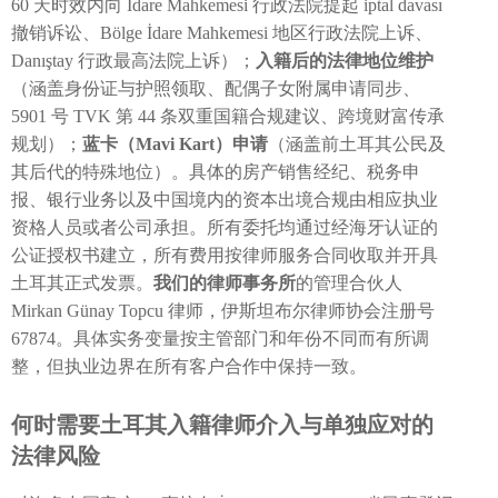
60 天时效内向 İdare Mahkemesi 行政法院提起 iptal davası
撤销诉讼、Bölge İdare Mahkemesi 地区行政法院上诉、
Danıştay 行政最高法院上诉）；
入籍后的法律地位维护
（涵盖身份证与护照领取、配偶子女附属申请同步、
5901 号 TVK 第 44 条双重国籍合规建议、跨境财富传承
规划）；
蓝卡（Mavi Kart）申请
（涵盖前土耳其公民及
其后代的特殊地位）。具体的房产销售经纪、税务申
报、银行业务以及中国境内的资本出境合规由相应执业
资格人员或者公司承担。所有委托均通过经海牙认证的
公证授权书建立，所有费用按律师服务合同收取并开具
土耳其正式发票。
我们的律师事务所
的管理合伙人
Mirkan Günay Topcu 律师，伊斯坦布尔律师协会注册号
67874。具体实务变量按主管部门和年份不同而有所调
整，但执业边界在所有客户合作中保持一致。
何时需要土耳其入籍律师介入与单独应对的
法律风险