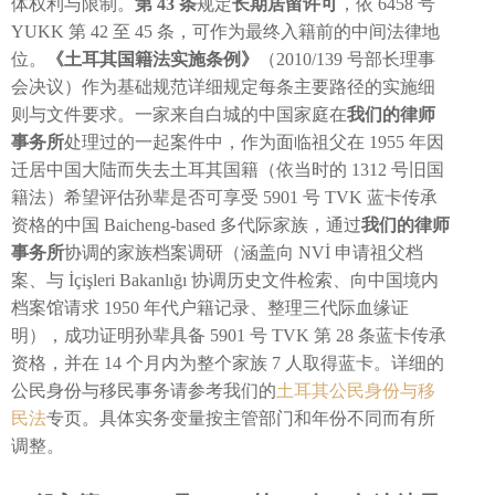
体权利与限制。
第 43 条
规定
长期居留许可
，依 6458 号
YUKK 第 42 至 45 条，可作为最终入籍前的中间法律地
位。
《土耳其国籍法实施条例》
（2010/139 号部长理事
会决议）作为基础规范详细规定每条主要路径的实施细
则与文件要求。一家来自白城的中国家庭在
我们的律师
事务所
处理过的一起案件中，作为面临祖父在 1955 年因
迁居中国大陆而失去土耳其国籍（依当时的 1312 号旧国
籍法）希望评估孙辈是否可享受 5901 号 TVK 蓝卡传承
资格的中国 Baicheng-based 多代际家族，通过
我们的律师
事务所
协调的家族档案调研（涵盖向 NVİ 申请祖父档
案、与 İçişleri Bakanlığı 协调历史文件检索、向中国境内
档案馆请求 1950 年代户籍记录、整理三代际血缘证
明），成功证明孙辈具备 5901 号 TVK 第 28 条蓝卡传承
资格，并在 14 个月内为整个家族 7 人取得蓝卡。详细的
公民身份与移民事务请参考我们的
土耳其公民身份与移
民法
专页。具体实务变量按主管部门和年份不同而有所
调整。