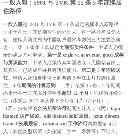
一般入籍：5901 号 TVK 第 11 条 5 年连续居
住路径
一般入籍
是 5901 号 TVK 第 11 条规定的标准入籍路径，
适用于在土耳其长期居住的外国人。这一路径与投资入
籍、婚姻入籍并列为中国客户最常考虑的三大主要选项
之一。第 11 条第 1 款规定
七项实质性条件
，申请人必须
全部满足方可申请。
第一是 ergin ve ayırt etme gücü 成年
与辨识能力
。申请人必须依其本国法或（无国籍者依土
耳其法）已达成年并具有辨识能力。
第二是 5 年连续居
住
。申请人必须自申请日起向前 5 年在土耳其连续居
住。
5 年期间的计算原则
：（甲）依第 15 条，5 年期间
内累计在土耳其境外停留
不超过 12 个月
方可视为连续居
住（该规定 2017 年从原 6 个月修订为 12 个月）；
（乙）持有效的
合法居留许可
期间方计入；（丙）
tapu
ikameti 房产居留、aile ikameti 家庭居留、uzun dönem
ikamet 长期居留、çalışma izni 工作许可
四类居留可计
入；其他类型居留（如旅游、学生、宗教等）不计入。