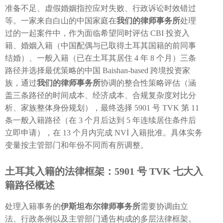
准备不足、虚假婚姻指控应对失败、行政诉讼时效错过
等。一家来自白山的中国家庭在
我们的律师事务所
处理
过的一起案件中，作为面临希望同时评估 CBI 投资入
籍、婚姻入籍（中国配偶与已取得土耳其国籍的前同事
结婚）、一般入籍（已在土耳其居住 4 年 8 个月）三条
路径并选择最优策略的中国 Baishan-based 跨境投资家
族，通过
我们的律师事务所
协调的整合性策略评估（涵
盖三条路径的时间成本、经济成本、合规复杂度对比分
析、家族整体身份规划），最终选择 5901 号 TVK 第 11
条一般入籍路径（在 3 个月后达到 5 年连续居住条件后
立即申请），在 13 个月内完成 NVİ 入籍批准。具体实务
变量按主管部门和年份不同而有所调整。
土耳其入籍的法律框架：5901 号 TVK 七大入
籍路径概述
处理入籍事务的
伊斯坦布尔律师事务所
需要协调由立
法、行政条例以及主管部门通告构成的多层法律框架。