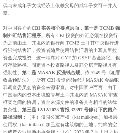
偶与未成年子女或经济上依赖父母的成年子女可一并入
籍。
对中国客户的
CBI 实务核心要点
层面，
第一是 TCMB 强
制外汇结售汇程序
。所有 CBI 投资的外汇必须在投资行
为之前由土耳其境内的银行向 TCMB 土耳其中央银行进
行强制结售汇，投资者随后使用结售汇后的土耳其里拉
资金完成投资。这一程序对 GYF 加 GSYF 基金路径、银
行存款路径、固定资本投资路径以及部分房产路径具有
强制性。
第二是 MASAK 反洗钱合规
。依 5549 号《犯罪
收益预防法》，所有 CBI 投资必须经过 MASAK 金融犯
罪调查委员会的资金来源审查。对中国客户而言，由于
中国境内的资本出境监管与土耳其境内的 MASAK 审查
框架之间的协调，资金来源文件的准备具有相当的法律
复杂性。
第三是 12/12/2023 官报 32397 号修订下的房产
路径限制
：（甲）仅限公寓产权（kat mülkiyeti）加楼层
使用权（kat irtifakı）加已建有建筑物的土地，纯粹的空
地或者农业用地不再合规；（乙）2023 年 2 月 1 日之后