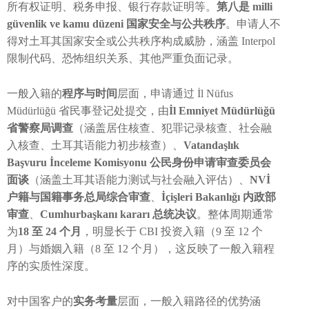
所有权证明、税务申报、银行存款证明等。
第八是 milli
güvenlik ve kamu düzeni 国家安全与公共秩序
。申请人不
得对土耳其国家安全或公共秩序构成威胁，涵盖 Interpol
限制代码、恐怖组织关系、其他严重负面记录。
一般入籍的
程序与时间
层面，申请通过 İl Nüfus
Müdürlüğü 省民事登记处提交，由
İl Emniyet Müdürlüğü
省警察局调查
（涵盖居住核查、犯罪记录核查、社会融
入核查、土耳其语能力初步核查）、
Vatandaşlık
Başvuru İnceleme Komisyonu 公民身份申请审查委员会
面谈
（涵盖土耳其语能力测试与社会融入评估）、
NVİ
户籍与国籍事务总局综合审查
、
İçişleri Bakanlığı 内政部
审查
、
Cumhurbaşkanı kararı 总统决议
。整体周期通常
为
18 至 24 个月
，明显长于 CBI 投资入籍（9 至 12 个
月）与婚姻入籍（8 至 12 个月），这反映了一般入籍程
序的实质性深度。
对中国客户的
实务考量
层面，一般入籍路径的优势涵