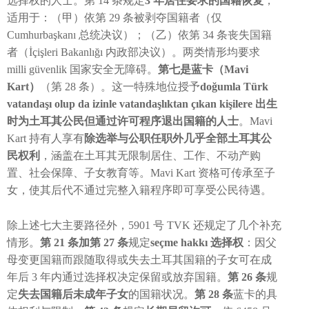
选择权的人士。第 14 条规定
3 年居住要求的国籍恢复
，
适用于：（甲）依第 29 条被剥夺国籍者（仅
Cumhurbaşkanı 总统决议）；（乙）依第 34 条丧失国籍
者（İçişleri Bakanlığı 内政部决议）。两类情形均要求
milli güvenlik 国家安全无障碍。
第七是蓝卡（Mavi
Kart）
（第 28 条）。这一特殊地位授予
doğumla Türk
vatandaşı olup da izinle vatandaşlıktan çıkan kişilere 出生
时为土耳其公民但通过许可程序退出国籍的人士
。Mavi
Kart 持有人享有
除选举与公职任职外几乎全部土耳其公
民权利
，涵盖在土耳其无限制居住、工作、不动产购
置、社会保障、子女教育等。Mavi Kart 资格可传承至子
女，使其后代不通过完整入籍程序即可享受公民待遇。
除上述七大主要路径外，5901 号 TVK 还规定了几个补充
情形。
第 21 条加第 27 条
规定
seçme hakkı 选择权
：因父
母变更国籍而跟随取得或失去土耳其国籍的子女可在成
年后 3 年内通过选择权决定保留或放弃国籍。
第 26 条
规
定
失去国籍后未成年子女
的国籍状况。
第 28 条
蓝卡的具