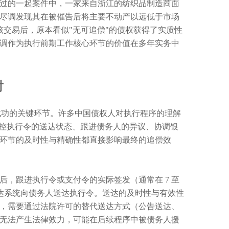
过的一起案件中，一家来自浙江的纺织品制造商面
的尽调发现其在被催告后将主要不动产以远低于市场
撤销该交易后，原本看似"无可追偿"的债权获得了实质性
调作为执行前期工作核心环节的价值在多年实务中
对
是执行成功的关键环节。许多中国债权人对执行程序的理解
监控执行令的送达状态、跟进债务人的异议、协调银
环节的及时性与精确性都直接影响最终的追偿效
，跟进执行令或支付令的实际签发（通常在 7 至
院送达系统向债务人送达执行令。送达的及时性与有效性
，需要通过法院许可的替代送达方式（公告送达、
无法产生法律效力，可能在后续程序中被债务人援