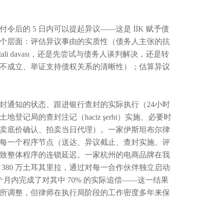
的 5 日内可以提起异议——这是 İİK 赋予债
个层面：评估异议事由的实质性（债务人主张的抗
tali davası，还是先尝试与债务人谈判解决，还是转
不成立、举证支持债权关系的清晰性）；估算异议
封通知的状态、跟进银行查封的实际执行（24小时
局的查封注记（haciz şerhi）实施、必要时
卖底价确认、拍卖当日代理）。一家伊斯坦布尔律
每一个程序节点（送达、异议截止、查封实施、评
致整体程序的连锁延迟。一家杭州的电商品牌在我
380 万土耳其里拉，通过对每一合作伙伴独立启动
月内完成了对其中 70% 的实际追偿——这一结果
所调整，但律师在执行局阶段的工作密度多年来保