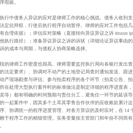
序瑕疵。
执行中债务人异议的应对是律师工作的核心挑战。债务人收到支付令后
法定抗辩权，行使后执行程序自动暂停。律师的应对工作包括几
有合理依据）；评估应对策略（直接转向异议异议之诉 itirazın ip
他执行路径）；准备异议异议之诉的诉状（详细论证异议事由的
诉的成本与周期，与债权人协商策略选择。
段的律师工作密度也很高。律师需要监控执行局向各银行发出查
的法定要求）、协调对不动产的土地登记局查封通知发送、跟进土地登记
动产现场勘查与评估、参与拍卖程序的各个环节（拍卖公告、拍
所在处理大型执行案件时的标准做法是制定详细的程序进度表，
卖等）都有明确的时间预期与责任分工，避免任一环节的延误导
的一起案件中，因其多个土耳其零售合作伙伴的应收账款累计达 
序、协调统一的程序进度管理、对各方异议的及时应对，在 14 个
赖于程序工作的精细管理。实务变量按主管部门和年份不同而有
。