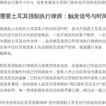
师协会注册号 67874。实务变量按主管部门和年份不同而有
需要土耳其强制执行律师：触发信号与时
国债权人在面对土耳其客户的付款违约时，因为不熟悉土耳其法
过约定付款日30天的应收账款、一份不再回应的客户邮件、一
沟通的土耳其合作伙伴——这些都是值得立即咨询执行律师的信
实务中往往导致债务人在该期间完成资产转移、规避履行准备、
幅降低。
即联系强制执行律师的几类典型情形包括：应收账款已经超过约定付
票或支票被拒付或已经到期未付；债务人停止回应商业沟通或表
状况恶化的迹象；已经在中国或其他司法管辖区取得对债务人的
或债务重组；收到债务人或其代理律师的"我们暂时无法支付"或
法律程序。每一类情形都有其特定的程序窗口期，错过这一窗口
事件演变再决定是否需要律师"是中国债权人常见但代价较高的策