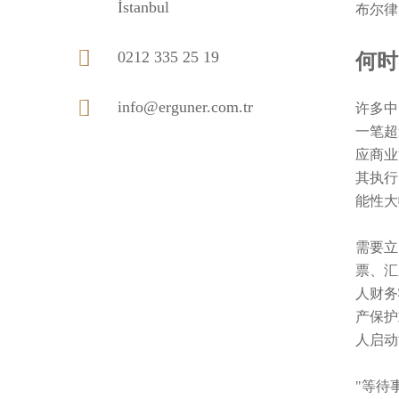
İstanbul
布尔律
0212 335 25 19
何时
info@erguner.com.tr
许多中
一笔超
应商业
其执行
能性大
需要立
票、汇
人财务
产保护
人启动
"等待