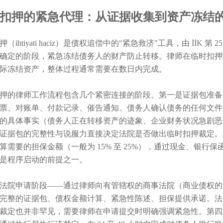
扣押的紧急代理：从证据收集到资产冻结
（ihtiyati haciz）是债权追偿中的"紧急救济"工具，由 İİK
确定的阶段，紧急冻结债务人的财产防止转移。律师在临时扣押
际冻结资产，整体过程通常需要在数日内完成。
押的律师工作流程包含几个紧密连接的阶段。第一是证据包准备
票、对账单、付款记录、催告通知、债务人确认债务的任何文件
的具体事实（债务人正在转移资产的迹象、企业财务状况急剧恶
证据包的完整性与说服力直接决定法院是否做出临时扣押裁定。第二
算需要的担保金额（一般为 15% 至 25%），通过现金、银
是程序启动的前提之一。
法院申请阶段——通过律师向有管辖权的商事法院（商业债权的
完整的证据包、债权金额计算、紧急性陈述、担保提供承诺。法院通
裁定也并非罕见，需要律师在申请提交时明确强调紧急性。第四