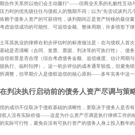
期合作关系所以他们会主动履行"——但商业关系的礼貌性互动
压力时的优先级往往与债权人的预期不同；以为"先尝试谈判几
依赖于债务人资产的可获得性，谈判期间正是资产转移的最佳窗
考虑追偿成功的可能性、可追偿金额、整体周期，许多情形下律
土耳其执业的律师在初步评估时的标准做法是：在与债权人首次沟通
基础是否清晰（合同、发票、票据、判决等的可执行性）、债务
追偿前景是否合理（综合考虑债务金额、追偿难度、估计周期与
据执行、临时扣押）。这一初步评估的成本通常较低，但避免错
所调整，但早期介入是债权追偿的核心原则——多年实务中这一
在判决执行启动前的债务人资产尽调与策
偿的成功不仅取决于债权基础的清晰性，更取决于债务人是否有
债权人没有实际价值——这是为什么资产尽调是执行律师工作的
的实际可行性，避免在没有可执行资产的债务人身上投入数年的