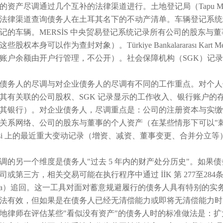
的资产尽调通过几个互补的法律渠道进行。土地登记局（Tapu Mü
法律渠道查询债务人在土耳其名下的不动产清单。车辆登记系统
记的车辆。MERSİS 中央贸易登记系统记录所有公司的股东
些股权本身可以作为查封对象）。Türkiye Bankalararası K
账户余额由开户行管理，不公开）。社会保障机构（SGK）记
债务人的尽调与对企业债务人的尽调有不同的工作重点。对个人
其有关联的公司股权、SGK 记录显示的工作收入、银行账户的
其银行）。对企业债务人，尽调重点是：公司的注册资本与实缴
关系网络、公司的股东与董事的个人资产（在某些情形下可以"刺破公司面纱"追
etesi 上的最近重大变动记录（增资、减资、董事变更、合并分立等
调的另一个维度是债务人"过去 5 年内的财产处分历史"。如
或第三方，相关交易可能在执行程序中通过 İİK 第 277至284条规定的"
liana）追回。这一工具对面对蓄意规避履行的债务人具有特别
法有效，但如果是在债务人已经无清偿能力或即将无清偿能力时
地律师在评估某些"看似没有资产"的债务人时的标准做法是：扩