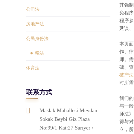
其强制
公司法
免程序
程序参
房地产法
延误、
公民身份法
本页面
作、律
税法
师。需
础、查
体育法
破产法
时所需
联系方式
我们的
与一般
Maslak Mahallesi Meydan
师法》
Sokak Beybi Giz Plaza
得与对
No:99/1 Kat:27 Sarıyer /
立，所