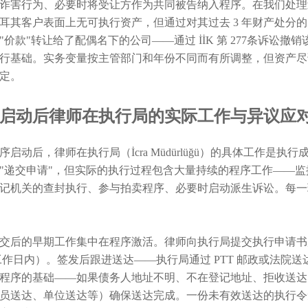
诈害行为、必要时将受让方作为共同被告纳入程序。在我们处理
耳其客户表面上无可执行资产，但通过对其过去 3 年财产处分
"价款"转让给了配偶名下的公司——通过 İİK 第 277条诉讼
行基础。实务变量按主管部门和年份不同而有所调整，但资产尽
定。
启动后律师在执行局的实际工作与异议应
序启动后，律师在执行局（İcra Müdürlüğü）的具体工作
"递交申请"，但实际的执行过程包含大量持续的程序工作——
记机关的查封执行、参与拍卖程序、必要时启动派生诉讼。每一
交后的早期工作集中在程序激活。律师向执行局提交执行申请书后
个工作日内）。签发后跟进送达——执行局通过 PTT 邮政或法
程序的基础——如果债务人地址不明、不在登记地址、拒收送达
员送达、单位送达等）确保送达完成。一份未有效送达的执行令