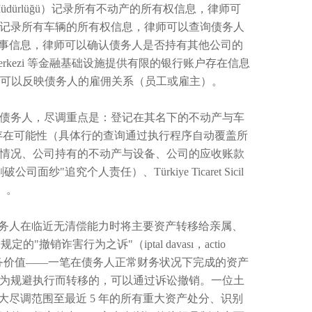
dürlüğü）记录所有不动产的所有权信息，律师可
记录所有车辆的所有权信息，律师可以查询债务人
与董事信息，律师可以确认债务人是否持有其他公司的
art Merkezi 等金融基础设施提供有限的银行账户存在信息
录可以反映债务人的雇佣关系（员工或雇主）。
债务人，尽调重点是：登记在其名下的不动产与车
存在可能性（具体行的查询通过执行程序自动覆盖所
情况、公司持有的不动产与设备、公司的应收账款
究个人责任）、Türkiye Ticaret Sicil
）。
果债务人在临近无清偿能力时将主要资产转移给亲属、
撤销诈害行为之诉"（iptal davası，actio
的实务价值——一笔在债务人正常财务状况下完成的资产
为规避执行而转移的，可以通过诉讼撤销。一位土
大尽调范围至最近 5 年的所有重大资产处分、识别