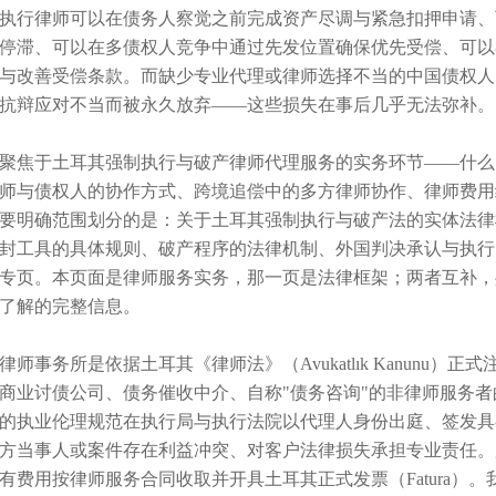
执行律师可以在债务人察觉之前完成资产尽调与紧急扣押申请、
停滞、可以在多债权人竞争中通过先发位置确保优先受偿、可以在债务人
与改善受偿条款。而缺少专业代理或律师选择不当的中国债权人
抗辩应对不当而被永久放弃——这些损失在事后几乎无法弥补。
聚焦于土耳其强制执行与破产律师代理服务的实务环节——什么
师与债权人的协作方式、跨境追偿中的多方律师协作、律师费用
要明确范围划分的是：关于土耳其强制执行与破产法的实体法律框
封工具的具体规则、破产程序的法律机制、外国判决承认与执行
专页。本页面是律师服务实务，那一页是法律框架；两者互补，
了解的完整信息。
律师事务所是依据土耳其《律师法》（Avukatlık Kanunu
商业讨债公司、债务催收中介、自称"债务咨询"的非律师服务
的执业伦理规范在执行局与执行法院以代理人身份出庭、签发具
方当事人或案件存在利益冲突、对客户法律损失承担专业责任。所有委
有费用按律师服务合同收取并开具土耳其正式发票（Fatura）。我们的管理