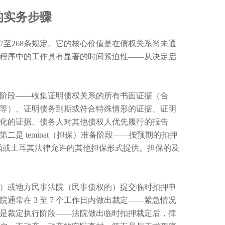
的实务步骤
 第 257至268条规定。它的核心价值是在债权关系尚未通
程序中的工作具有显著的时间紧迫性——从决定启
阶段——收集证明债权关系的所有书面证据（合
等）、证明债务到期或符合特殊情形的证据、证明
化的证据、债务人对其他债权人优先履行的报告
是 teminat（担保）准备阶段——按预期的扣押
行保函或土耳其法律允许的其他担保形式提供。担保的及
）或地方民事法院（民事债权的）提交临时扣押申
常在 3 至 7 个工作日内做出裁定——紧急情况
是裁定执行阶段——法院做出临时扣押裁定后，律