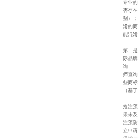
专业的
否存在
别）；
淆的商
能混淆
第二是
际品牌
询——
师查询
些商标
（基于
抢注预
果未及
注预防
立申请