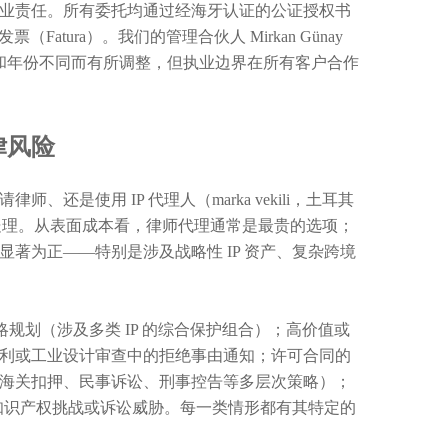
业责任。所有委托均通过经海牙认证的公证授权书
Fatura）。我们的管理合伙人 Mirkan Günay
管部门和年份不同而有所调整，但执业边界在所有客户合作
律风险
是使用 IP 代理人（marka vekili，土耳其
行处理。从表面成本看，律师代理通常是最贵的选项；
著为正——特别是涉及战略性 IP 资产、复杂跨境
战略规划（涉及多类 IP 的综合保护组合）；高价值或
利或工业设计审查中的拒绝事由通知；许可合同的
海关扣押、民事诉讼、刑事控告等多层次策略）；
的知识产权挑战或诉讼威胁。每一类情形都有其特定的