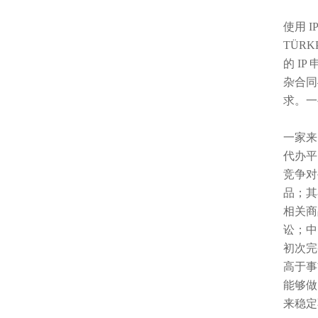
使用 
TÜR
的 I
杂合同
求。一
一家来
代办平
竞争对
品；其
相关商
讼；中
初次完
高于事
能够做
来稳定