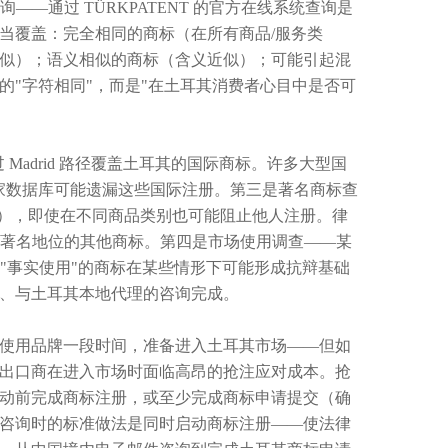
询——通过 TÜRKPATENT 的官方在线系统查询是
当覆盖：完全相同的商标（在所有商品/服务类
似）；语义相似的商标（含义近似）；可能引起混
"字符相同"，而是"在土耳其消费者心目中是否可
 Madrid 路径覆盖土耳其的国际商标。许多大型国
NT 国家数据库可能遗漏这些国际注册。第三是著名商标查
marka），即使在不同商品类别也可能阻止他人注册。律
用获得著名地位的其他商标。第四是市场使用调查——某
这些"事实使用"的商标在某些情形下可能形成抗辩基础
、与土耳其本地代理的咨询完成。
使用品牌一段时间，准备进入土耳其市场——但如
出口商在进入市场时面临高昂的抢注应对成本。抢
动前完成商标注册，或至少完成商标申请提交（确
咨询时的标准做法是同时启动商标注册——使法律