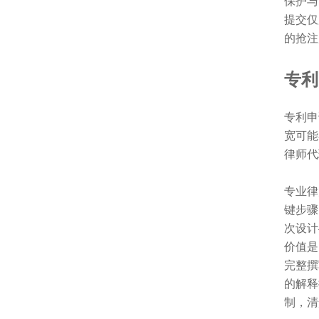
保护与
提交仅
的抢注
专利
专利申
宽可能
律师代
专业律
键步骤
次设计
价值是
完整撰
的解释
制，清