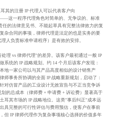
。土耳其的注册 IP 代理人可以代表客户向
 的通知——这一程序代理角色对简单的、无争议的、标准
专业责任的法律意见书、不能起草具有完整法律效力的复
复杂合同的事项，律师代理是法定的也是实务的要
P 代理人负责标准申请程序）是有效的安排。
 vs 律师代理"的差异。该客户最初通过一般 IP
系统的 IP 战略规划。约 14 个月后该客户发现：
本地一家公司以与其产品高度相似的设计销售产
师事务所协调的全面 IP 战略重新规划，启动了：
针对仿冒产品的工业设计无效宣告与不正当竞争诉
划的总成本（律师费 + 申请费 + 诉讼费）显著高于
其市场的 IP 战略地位。这类"事后纠正"成本远
出具完整的可行性评估与费用预估，使客户在事前
但 IP 律师代理作为复杂事项核心选择的价值多年