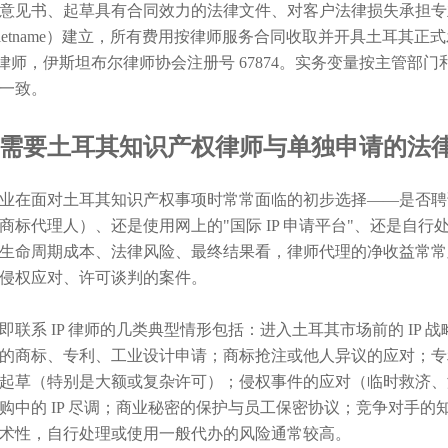
意见书、起草具有合同效力的法律文件、对客户法律损失承担专
aletname）建立，所有费用按律师服务合同收取并开具土耳其正式发票（
cu 律师，伊斯坦布尔律师协会注册号 67874。实务变量按主
一致。
需要土耳其知识产权律师与单独申请的法
业在面对土耳其知识产权事项时常常面临的初步选择——是否聘请律师、还
商标代理人）、还是使用网上的"国际 IP 申请平台"、还是自
生命周期成本、法律风险、最终结果看，律师代理的净收益常常显
侵权应对、许可谈判的案件。
即联系 IP 律师的几类典型情形包括：进入土耳其市场前的 IP 
的商标、专利、工业设计申请；商标抢注或他人异议的应对；专
起草（特别是大额或复杂许可）；侵权事件的应对（临时救济、
购中的 IP 尽调；商业秘密的保护与员工保密协议；竞争对手
术性，自行处理或使用一般代办的风险通常较高。