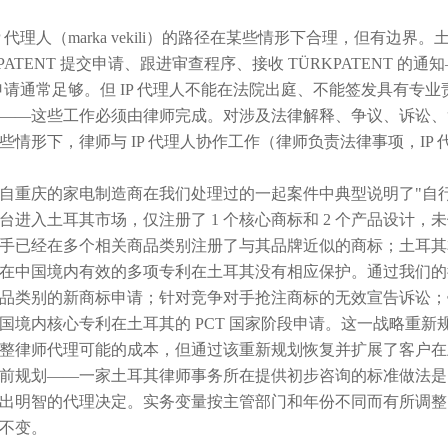
IP 代理人（marka vekili）的路径在某些情形下合理，但有边界
KPATENT 提交申请、跟进审查程序、接收 TÜRKPATENT
P 申请通常足够。但 IP 代理人不能在法院出庭、不能签发具有
——这些工作必须由律师完成。对涉及法律解释、争议、诉讼、
些情形下，律师与 IP 代理人协作工作（律师负责法律事项，I
自重庆的家电制造商在我们处理过的一起案件中典型说明了"自行处理
台进入土耳其市场，仅注册了 1 个核心商标和 2 个产品设计，未做
手已经在多个相关商品类别注册了与其品牌近似的商标；土耳其
在中国境内有效的多项专利在土耳其没有相应保护。通过我们的律
品类别的新商标申请；针对竞争对手抢注商标的无效宣告诉讼；
国境内核心专利在土耳其的 PCT 国家阶段申请。这一战略重新规
整律师代理可能的成本，但通过该重新规划恢复并扩展了客户在土耳
前规划——一家土耳其律师事务所在提供初步咨询的标准做法是
出明智的代理决定。实务变量按主管部门和年份不同而有所调整，
不变。