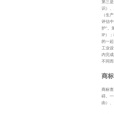
第三是
识）、
（生产
评估中
护"。
IP）
的一起
工业设
内完成
不同而
商标
商标查
碍。一
由）、