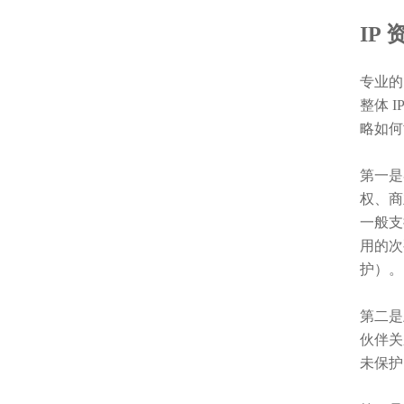
IP
专业的
整体 
略如何
第一是
权、商
一般支
用的次
护）。
第二是
伙伴关
未保护