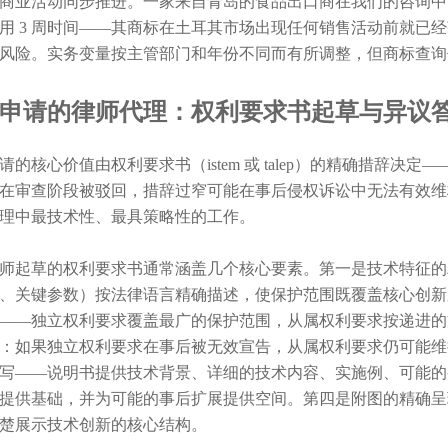
商业活动同步推进。一家来自青岛的食品出口商在我们的咨询中
用 3 周时间——其商标在土耳其市场出现任何销售活动前就已
风险。实务变量按主管部门和年份不同而有所调整，但商标查询
申请的律师代理：权利要求书起草与异议
请的核心价值由权利要求书（istem 或 talep）的精确措辞
在审查阶段被驳回，措辞过窄可能在事后侵权诉讼中无法有效维
理中最技术性、最具策略性的工作。
师起草的权利要求书通常涵盖几个核心要素。第一是技术特征的
、关键参数）按法律语言精确描述，使保护范围既覆盖核心创新
——独立权利要求覆盖最广的保护范围，从属权利要求按递进的
：如果独立权利要求在事后被无效宣告，从属权利要求仍可能维
写——说明书提供技术背景、详细的技术内容、实施例、可能的
提供基础，并为可能的事后扩展提供空间。第四是附图的精确呈现——
楚展示技术创新的核心结构。