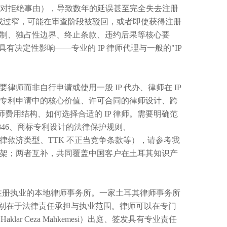
议（相对拒绝事由），导致数年的延误甚至完全失去注册
辞过宽或过窄，可能在审查阶段被驳回，或者即使获得注册
制、独占性边界、终止条款、违约后果等核心要
决定性影响——专业的 IP 律师代理与一般的"IP
师而非自行申请或使用一般 IP 代办、律师在 IP
专利申请中的核心价值、许可合同的律师设计、跨
、律师费用结构、如何选择合适的 IP 律师。需要明确范
5846、商标专利设计的法律保护规则、
IP 侵权法律救济类型、TTK 不正当竞争条款等），请参考我
架；两者互补，共同覆盖中国客户在土耳其知识产
）正式注册执业的本地律师事务所。一家土耳其律师事务所
的根本区别在于法律责任承担与执业范围。律师可以在专门
 Sınai Haklar Ceza Mahkemesi）出庭、签发具有专业责任