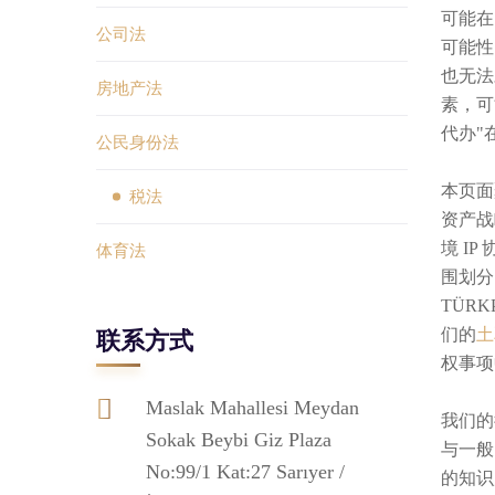
可能在
公司法
可能性
也无法
房地产法
素，可
代办"
公民身份法
本页面
税法
资产战
境 I
体育法
围划分
TÜRK
们的
土
联系方式
权事项
Maslak Mahallesi Meydan
我们的
Sokak Beybi Giz Plaza
与一般
No:99/1 Kat:27 Sarıyer /
的知识产权