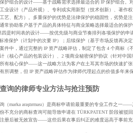
保护组合的设计——基于战略需求选择最适合的 IP 保护组合
工业设计（产品外观）、专利或实用新型（技术创新）、著作权
工艺、配方）。多重保护的优势是法律保护的稳固性，劣势是注
通常协助客户基于产品的具体特征与商业策略选择最适合的保护组
第四是时间表的设计——按优先级与商业节奏排列各项保护的申
；标准保护（计划中的次要 IP）；后续保护（基于市场反馈再决
案件中，通过完整的 IP 资产战略评估，制定了包含 4 个商标
计（核心产品的包装设计）、2 项商业秘密保护协议（针对中国境
所有核心保护——这一战略方法为客户在土耳其市场的快速扩张提
有所调整，但 IP 资产战略评估作为律师代理起点的价值多年来
查询的律师专业方法与抢注预防
询（marka araştırması）是商标申请前最重要的专业工作
份不充分的商标查询可能导致申请在 TÜRKPATENT 阶段被
注册后被无效宣告——这些后果在事后纠正的难度远高于事前充