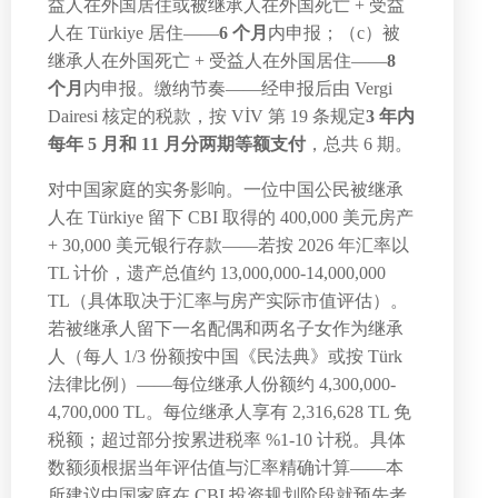
益人在外国居住或被继承人在外国死亡 + 受益
人在 Türkiye 居住——
6 个月
内申报；（c）被
继承人在外国死亡 + 受益人在外国居住——
8
个月
内申报。缴纳节奏——经申报后由 Vergi
Dairesi 核定的税款，按 VİV 第 19 条规定
3 年内
每年 5 月和 11 月分两期等额支付
，总共 6 期。
对中国家庭的实务影响。一位中国公民被继承
人在 Türkiye 留下 CBI 取得的 400,000 美元房产
+ 30,000 美元银行存款——若按 2026 年汇率以
TL 计价，遗产总值约 13,000,000-14,000,000
TL（具体取决于汇率与房产实际市值评估）。
若被继承人留下一名配偶和两名子女作为继承
人（每人 1/3 份额按中国《民法典》或按 Türk
法律比例）——每位继承人份额约 4,300,000-
4,700,000 TL。每位继承人享有 2,316,628 TL 免
税额；超过部分按累进税率 %1-10 计税。具体
数额须根据当年评估值与汇率精确计算——本
所建议中国家庭在 CBI 投资规划阶段就预先考