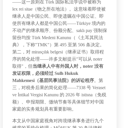
——这一原则在 Türk 国际私法学说中被称为
lex rei sitae（物之所在地法）。这意味着即使被
继承人是中国公民、即使遗嘱在中国公证、即
使所有继承人都是中国公民——Türkiye 境内的
不动产的继承顺序、份额分配、saklı pay 强制保
留份均按 Türk Medeni Kanunu（《土耳其民法
典》，下称"TMK"）第 495 至第 506 条决定。
第二，对 mirasçılık belgesi（继承证书）取得程
序的简化处理——许多文献提示"可以从 noter
取得"，但
当继承人中有外国人时，noter 没有
发证权限，必须经过 Sulh Hukuk
Mahkemesi（基层民事法院）的诉讼程序
。第
三，对税务后果的简化处理——7338 号 Veraset
ve İntikal Vergisi Kanunu 的 2026 年 istisna（免税
额）、申报期限、缴纳节奏等具体细节对中国
家庭的实务规划具有重要影响。
本文从中国家庭视角对跨境继承事务进行九个
维度的系统化梳理：MÖHUK 第 20 条法律框