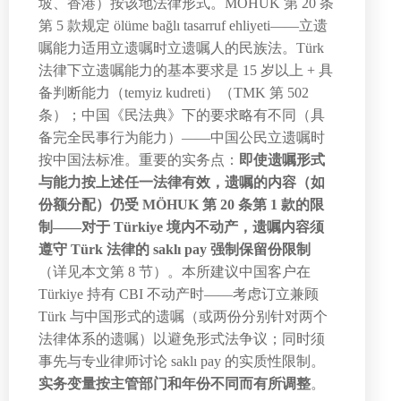
坡、香港）按该地法律形式。MÖHUK 第 20 条
第 5 款规定 ölüme bağlı tasarruf ehliyeti——立遗
嘱能力适用立遗嘱时立遗嘱人的民族法。Türk
法律下立遗嘱能力的基本要求是 15 岁以上 + 具
备判断能力（temyiz kudreti）（TMK 第 502
条）；中国《民法典》下的要求略有不同（具
备完全民事行为能力）——中国公民立遗嘱时
按中国法标准。重要的实务点：
即使遗嘱形式
与能力按上述任一法律有效，遗嘱的内容（如
份额分配）仍受 MÖHUK 第 20 条第 1 款的限
制——对于 Türkiye 境内不动产，遗嘱内容须
遵守 Türk 法律的 saklı pay 强制保留份限制
（详见本文第 8 节）。本所建议中国客户在
Türkiye 持有 CBI 不动产时——考虑订立兼顾
Türk 与中国形式的遗嘱（或两份分别针对两个
法律体系的遗嘱）以避免形式法争议；同时须
事先与专业律师讨论 saklı pay 的实质性限制。
实务变量按主管部门和年份不同而有所调整
。