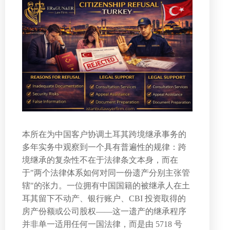
本所在为中国客户协调土耳其跨境继承事务的
多年实务中观察到一个具有普遍性的规律：跨
境继承的复杂性不在于法律条文本身，而在
于"两个法律体系如何对同一份遗产分别主张管
辖"的张力。一位拥有中国国籍的被继承人在土
耳其留下不动产、银行账户、CBI 投资取得的
房产份额或公司股权——这一遗产的继承程序
并非单一适用任何一国法律，而是由 5718 号