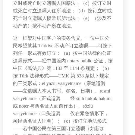
立时或死亡时立遗嘱人国籍法；（c）按订立时
或死亡时立遗嘱人住所地法；（d）按订立时或
死亡时立遗嘱人惯常居所地法；（e）（涉及不
动产的）按不动产所在地法。
这一框架对中国客户的实务含义。一位中国公
民希望就其 Türkiye 不动产订立遗嘱——可按下
列任一形式有效订立：（a）按中国法律的公证
遗嘱形式——经中国境内 notary public 公证，按
中国《民法典》第 1133 至 1144 条规定；（b）
按 Türk 法律形式——TMK 第 538 条以下规定
的三类形式：el yazılı vasiyetname（亲笔遗嘱
——立遗嘱人本人书写、签名、日期）、resmi
vasiyetname（正式遗嘱——经 sulh hukuk hakimi
或 noter 与两名证人面前作出）、sözlü
vasiyetname（口头遗嘱——仅在紧急情形下，
须经两名证人证明）；（c）按订立地法形式
——若中国公民在第三国订立遗嘱（如新加