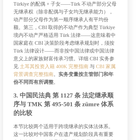
Türkiye 的配偶 + 子女——Türk 不动产部分父母
无继承权（除非配偶与子女均无继承能力），
动产部分父母作为第一顺序继承人有平均份
额。第三，CBI 取得的不动产作为典型 Türkiye
境内不动产严格适用 Türk 法律——这意味着中
国家庭在 CBI 决策阶段考虑继承规划时，须按
Türk 法律设计——而非按中国法律或中国法律
意义上的家族财富传承习惯。详细 CBI 实务参
见
土耳其投资入籍 400K 完整指南
与
CBI 家属
背景调查完整指南
。
实务变量按主管部门和年
份不同而有所调整
。
3. 中国民法典 第 1127 条 法定继承顺
序与 TMK 第 495-501 条 zümre 体系
的比较
本节比较两个适用于跨境继承的实体法体系。
这一比较对中国客户在遗产规划阶段具有重要