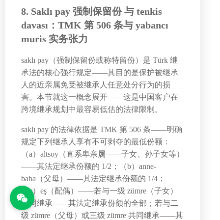
8. Saklı pay 强制保留份 与 tenkis
davası：TMK 第 506 条与 yabancı
muris 实务张力
saklı pay（强制保留份或称特留份）是 Türk 继
承法的核心强行规定——其目的是保护被继承
人的近亲属免受被继承人任意处分行为的损
害。本节就这一概念展开——这是中国客户在
跨境继承规划中最容易低估的法律限制。
saklı pay 的法律依据是 TMK 第 506 条——明确
规定下列继承人享有不可剥夺的最低份额：
（a）altsoy（直系卑亲属——子女、孙子女等）
——其法定继承份额的 1/2；（b）anne-
baba（父母）——其法定继承份额的 1/4；
（c）eş（配偶）——若与一级 zümre（子女）
共同继承——其法定继承份额的全部；若与二
级 zümre（父母）或三级 zümre 共同继承——其