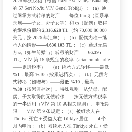
2026 年免税额（根据 Hazine ve Maliye Bakanlığı
的 57 Seri No.'lu VİV Genel Tebliği）：（a）通
过继承方式转移的财产——每位 füruğ（直系卑
亲属——子女、孙子女等）和 eş（配偶）取得
的继承份额的
2,316,628 TL
（约 70,000-80,000
美元，按 2026 年汇率）；（b）配偶为唯一继
承人的情形——
4,636,103 TL
；（c）通过无偿
方式（如生前赠与）转移的财产——
66,395
TL
。VİV 第 16 条规定的税率（artan oranlı tarife
——累进税率）：（a）继承方式转移——最低
%1
，最高
%10
（按累进档次）；（b）无偿方
式转移（如赠与）——最低
%10
，最高
%30
（按累进档次）。特殊规则：从父母、配
偶、子女取得的无偿转移——按无偿方式税率
的
一半
适用（VİV 第 10 条相关规则）。申报期
限——VİV 第 9 条规定：（a）被继承人在
Türkiye 死亡 + 受益人在 Türkiye 居住——
4 个
月
内申报；（b）被继承人在 Türkiye 死亡 + 受