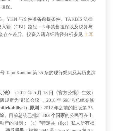
禁售担保。
条、YKN 与文件准备前提条件、TAKBİS 法律
资入籍（CBI）路径 + 3 年禁售担保以及税务与
实务中会存在差异。投资入籍详细路径分析参见
土耳
。
u Kanunu 第 35 条的现行规则及其历史演
修订法》
（2012 年 5 月 18 日《官方公报》生效）
"部长会议"，2018 年 698 号总统令修
kabiliyet）原则
：2012 年之前的旧版第 35
废除。目前总统已批准
183 个国家
的公民可在土
不动产的限制：（a）"特定县（ilçe）私人所有权
）。
违反后果
：根据 2644 号 Tapu Kanunu 第 35