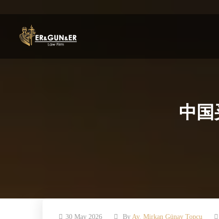
中国
30 May 2026
By
Av. Mirkan Günay Topcu