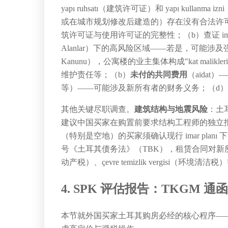
yapı ruhsatı（建筑许可证）和 yapı kullanma
或在城市规划修改后建造的）存在没有合法许
筑许可证与使用许可证的完整性；（b）查证 imar p
Alanlar）下的高风险区域——若是，可能涉
Kanunu），公寓楼的业主集体构成"kat malikler
维护责任等；（b）
未付的共同费用
（aida
等）——可能涉及新所有者的财务义务；（d）
其他关键尽职调查。
建筑结构与地震风险
：土耳
建议中国买家在购置前要求结构工程师的独立报告——
（特别是空地）的买家须确认现行 imar pl
号《土耳其债务法》（TBK），租赁合同对新所有者
动产税）、çevre temizlik vergisi
4. SPK 评估报告：TKGM 通函
本节就外国买家土耳其购房必经的核心程序——S