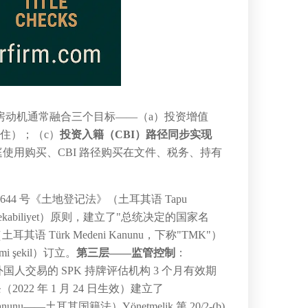
房动机通常融合三个目标——（a）投资增值
住）；（c）
投资入籍（CBI）路径同步实现
庭使用购买、CBI 路径购买在文件、税务、持有
2644 号《土地登记法》（土耳其语 Tapu
tekabiliyet）原则，建立了"总统决定的国家名
其语 Türk Medeni Kanunu，下称"TMK"）
 şekil）订立。
第三层——监管控制
：
日）建立了对外国人交易的 SPK 持牌评估机构 3 个月有效期
13 条（2022 年 1 月 24 日生效）建立了
 Kanunu——土耳其国籍法）Yönetmelik 第 20/2-(b)