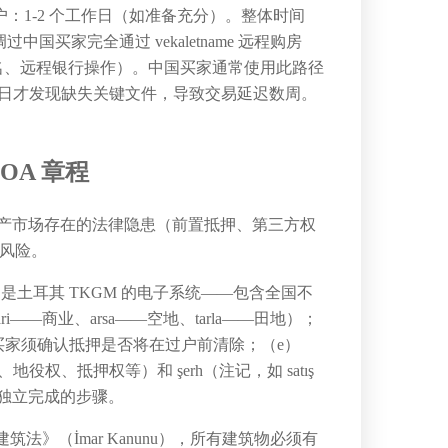
 过户：1-2 个工作日（如准备充分）。整体时间
国买家完全通过 vekaletname 远程购房
、电子签名、远程银行操作）。中国买家通常使用此路径
U 过户当日才发现缺失关键文件，导致交易延迟数周。
OA 章程
土耳其房产市场存在的法律隐患（前置抵押、第三方权
些风险。
籍信息系统）是土耳其 TKGM 的电子系统——包含全国不
——商业、arsa——空地、tarla——田地）；
家须确认抵押是否将在过户前清除；（e）
（用益权、地役权、抵押权等）和 şerh（注记，如 satış
法独立完成的步骤。
法》（İmar Kanunu），所有建筑物必须有