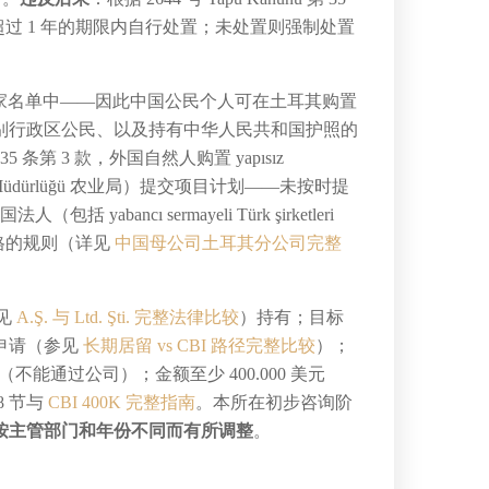
在不超过 1 年的期限内自行处置；未处置则强制处置
个国家名单中——因此中国公民个人可在土耳其购置
别行政区公民、以及持有中华人民共和国护照的
 第 35 条第 3 款，外国自然人购置 yapısız
 Müdürlüğü 农业局）提交项目计划——未按时提
yabancı sermayeli Türk şirketleri
严格的规则（详见
中国母公司土耳其分公司完整
详见
A.Ş. 与 Ltd. Şti. 完整法律比较
）持有；目标
申请（参见
长期居留 vs CBI 路径完整比较
）；
能通过公司）；金额至少 400.000 美元
8 节与
CBI 400K 完整指南
。本所在初步咨询阶
按主管部门和年份不同而有所调整
。