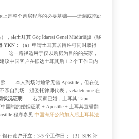
际上是整个购房程序的必要基础——遗漏或拖延
土耳其 Göç İdaresi Genel Müdürlüğü（移
 YKN
：（a）申请土耳其居留许可同时取得
税号）申请——这一路径适用于仅以购房为目的的买家，
常建议中国客户在抵达土耳其后 1-2 个工作日内
本人到场时通常无需 Apostille，但在使
家不亲自到场，须委托律师代表，vekaletname 在
姻状况证明
——若买家已婚，土耳其 Tapu
婚姻证明 + Apostille + 土耳其宣誓翻
tille 程序参见
中国海牙公约加入后土耳其法
号 + 银行账户开立：3-5 个工作日；（3）SPK 评