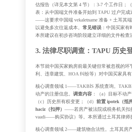
估报告（详见本文第 4 节）：3-7 个工作日；
表：从中国端文件准备开始到 TAPU 过户完成通常
——这要求中国端 vekaletname 准备 +
以避免多次往返成本。
常见错误
：中国买家有时低
本所建议在初步咨询阶段建立详细的文件检查
3. 法律尽职调查：TAPU 历
本节就中国买家购房前最关键但常被忽视的环节——法
利、违章建筑、HOA 纠纷等）对中国买家具
核心调查领域 1——TAKBİS 系统查询。TAKBİS
动产的注册信息。
调查内容
：（a）目标不动产的
（c）历史所有权变更；（d）
前置 ipotek（抵
haciz（扣押）
——若房产被法院或税务机关扣
vaadi——购买协议）等。本所通过土耳其律
核心调查领域 2——建筑物合法性。土耳其房产购