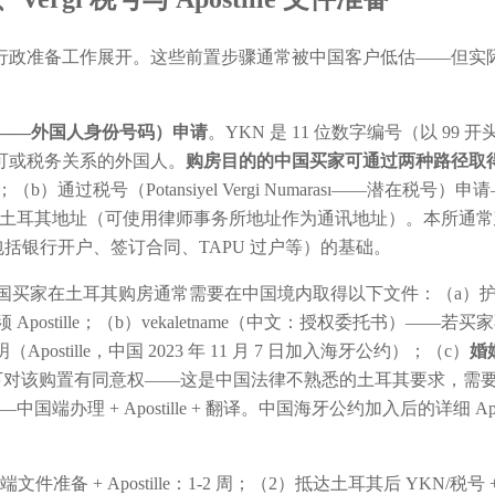
行政准备工作展开。这些前置步骤通常被中国客户低估——但实
arası——外国人身份号码）申请
。YKN 是 11 位数字编号（以 99 开头），由
可或税务关系的外国人。
购房目的的中国买家可通过两种路径取得
通过税号（Potansiyel Vergi Numarası——潜在
提供护照与土耳其地址（可使用律师事务所地址作为通讯地址）。本所通
包括银行开户、签订合同、TAPU 过户等）的基础。
国买家在土耳其购房通常需要在中国境内取得以下文件：（a）护照——
 Apostille；（b）vekaletname（中文：授权委托书）——若买
stille，中国 2023 年 11 月 7 日加入海牙公约）；（c）
婚
律下对该购置有同意权——这是中国法律不熟悉的土耳其要求，需要中国端的
中国端办理 + Apostille + 翻译。中国海牙公约加入后的详细 Apos
文件准备 + Apostille：1-2 周；（2）抵达土耳其后 YKN/税