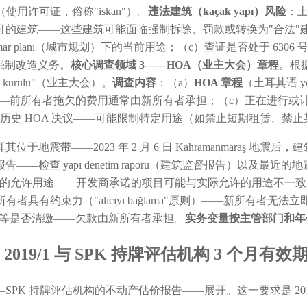
 izni（使用许可证，俗称"iskan"）。
违法建筑（kaçak yapı）风险
：土
可的建筑——这些建筑可能面临强制拆除、罚款或转换为"合法"
lanı（城市规划）下的当前用途；（c）查证是否处于 6306 号《灾害风险
及强制改造义务。
核心调查领域 3——HOA（业主大会）章程
。根据
i kurulu"（业主大会）。
调查内容
：（a）
HOA 章程
（土耳其语 y
t）——前所有者拖欠的费用通常由新所有者承担；（c）正在进行
历史 HOA 决议——可能限制特定用途（如禁止短期租赁、禁
其位于地震带——2023 年 2 月 6 日 Kahramanmaraş
检查 yapı denetim raporu（建筑监督报告）以及最近的
anı 下的允许用途——开发商承诺的项目可能与实际允许的用途不一
具有约束力（"alıcıyı bağlama"原则）——新所有者无法
（环境清洁税）等是否清缴——欠款由新所有者承担。
实务变量按主管部门和年
 2019/1 与 SPK 持牌评估机构 3 个月有效
PK 持牌评估机构的不动产估价报告——展开。这一要求是 20