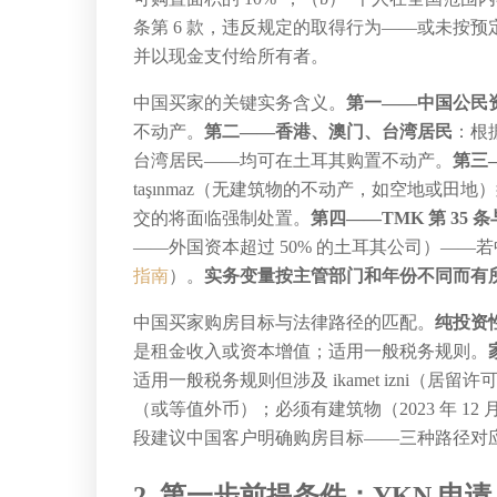
条第 6 款，违反规定的取得行为——或未按预定用
并以现金支付给所有者。
中国买家的关键实务含义。
第一——中国公民
不动产。
第二——香港、澳门、台湾居民
：根
台湾居民——均可在土耳其购置不动产。
第三—
taşınmaz（无建筑物的不动产，如空地或田地）须在
交的将面临强制处置。
第四——TMK 第 35 条与
——外国资本超过 50% 的土耳其公司）——
指南
）。
实务变量按主管部门和年份不同而有
中国买家购房目标与法律路径的匹配。
纯投资
是租金收入或资本增值；适用一般税务规则。
适用一般税务规则但涉及 ikamet izni（居留
（或等值外币）；必须有建筑物（2023 年 12
段建议中国客户明确购房目标——三种路径对
2. 第一步前提条件：YKN 申请、Ve