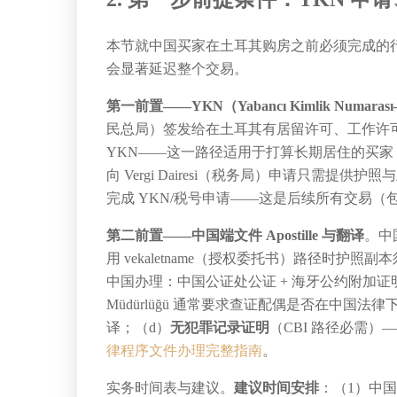
本节就中国买家在土耳其购房之前必须完成的
会显著延迟整个交易。
第一前置——YKN（Yabancı Kimlik Num
民总局）签发给在土耳其有居留许可、工作许
YKN——这一路径适用于打算长期居住的买家；（b）
向 Vergi Dairesi（税务局）申请只需
完成 YKN/税号申请——这是后续所有交易（
第二前置——中国端文件 Apostille 与翻译
。中
用 vekaletname（授权委托书）路径时护照副本须
中国办理：中国公证处公证 + 海牙公约附加证明（Apo
Müdürlüğü 通常要求查证配偶是否在中国法
译；（d）
无犯罪记录证明
（CBI 路径必需）——
律程序文件办理完整指南
。
实务时间表与建议。
建议时间安排
：（1）中国端