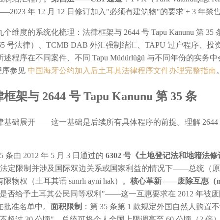
2023 年 12 月 12 日修订加入"必须有建筑物"的要求 + 3 年
系统化梳理：法律框架与 2644 号 Tapu Kanunu 第 35 
5 号法律）、TCMB DAB 外汇强制结汇、TAPU 过户程序、投
序在不同案件、不同 Tapu Müdürlüğü 与不同年份的
程序参见
中国海牙公约加入后土耳其法律程序文件办理完整指南
2644 号 Tapu Kanunu 第 35 条
开——这一基础是后续所有具体程序的前提。理解 2644 号 Tap
35 条由 2012 年 5 月 3 日通过的
6302 号《土地登记法和地籍法
法定限制并涉及国际双边关系或国家利益的情况下——总统（原版规定为
耳其语 sınırlı ayni hak）。
核心革新——废除互惠（müte
否给予土耳其公民同等权利"——这一互惠要求在 2012 年被
在批准名单中。
面积限制
：第 35 条第 1 款规定外国自然人购置
不超过 30 公顷"。总统可将个人全国上限调高至 60 公顷（2 倍