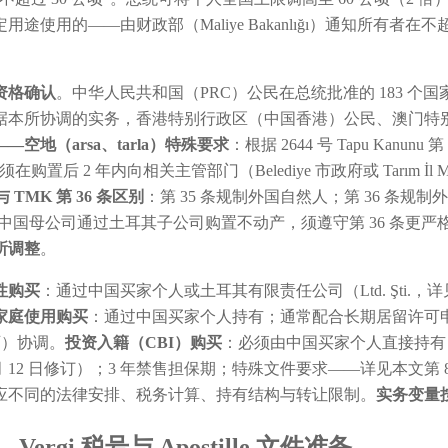
途使用的——由财政部（Maliye Bakanlığı）通知所有者
资格确认
。中华人民共和国（PRC）公民在总统批准的 183 
据本所协调的实务，香港特别行政区（中国香港）公民、澳门特
—空地（arsa、tarla）特殊要求
：根据 2644 号 Tapu Kanunu
购置后 2 年内向相关主管部门（Belediye 市政府或 Tarım İl
 TMK 第 36 条区别
：第 35 条规制外国自然人；第 36 条规制外国法人（包括 
若中国母公司通过土耳其子公司购置不动产，须遵守第 36 条更
所调整
。
性购买
：通过中国买家个人或土耳其有限责任公司（Ltd. Şti.，
家庭使用购买
：通过中国买家个人持有；通常配合长期居留许可
许可）协调。
投资入籍（CBI）购买
：必须由中国买家个人直接持有（不
 月 12 日修订）；3 年禁售担保期；特殊文件要求——详见本文第 
应不同的法律安排、税务计算、持有结构与转让限制。
实务变量
rgi 税号与 Apostille 文件准备