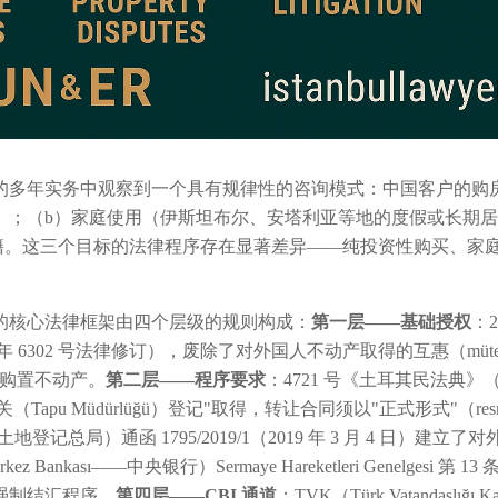
的多年实务中观察到一个具有规律性的咨询模式：中国客户的购
）；（b）家庭使用（伊斯坦布尔、安塔利亚等地的度假或长期居
耳其国籍。这三个目标的法律程序存在显著差异——纯投资性购买、家
的核心法律框架由四个层级的规则构成：
第一层——基础授权
：
条（2012 年 6302 号法律修订），废除了对外国人不动产取得的互惠（mü
其购置不动产。
第二层——程序要求
：4721 号《土耳其民法典》（土耳
Tapu Müdürlüğü）登记"取得，转让合同须以"正式形式"（resmi
ürlüğü——土地登记总局）通函 1795/2019/1（2019 年 3 月 4 
ez Bankası——中央银行）Sermaye Hareketleri Genelgesi 第 
证明）强制结汇程序。
第四层——CBI 通道
：TVK（Türk Vatandaşlığı